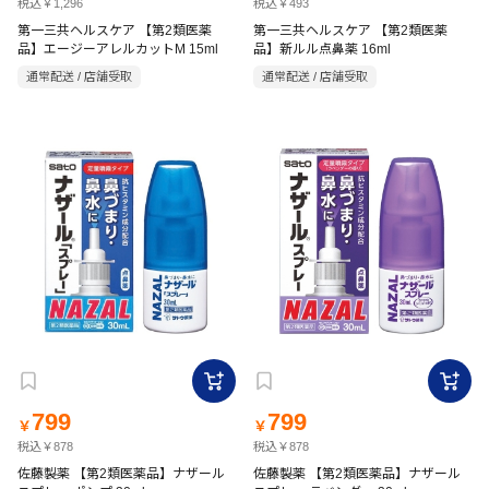
税込￥1,296
税込￥493
第一三共ヘルスケア 【第2類医薬
第一三共ヘルスケア 【第2類医薬
品】エージーアレルカットM 15ml
品】新ルル点鼻薬 16ml
通常配送 / 店舗受取
通常配送 / 店舗受取
799
799
￥
￥
税込￥878
税込￥878
佐藤製薬 【第2類医薬品】ナザール
佐藤製薬 【第2類医薬品】ナザール