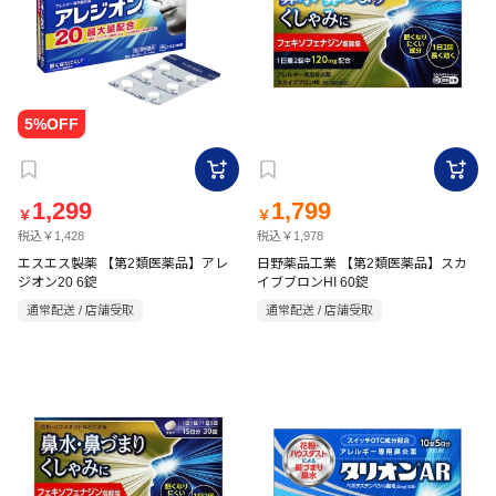
1,299
1,799
￥
￥
税込￥1,428
税込￥1,978
エスエス製薬 【第2類医薬品】アレ
日野薬品工業 【第2類医薬品】スカ
ジオン20 6錠
イブブロンHI 60錠
通常配送 / 店舗受取
通常配送 / 店舗受取