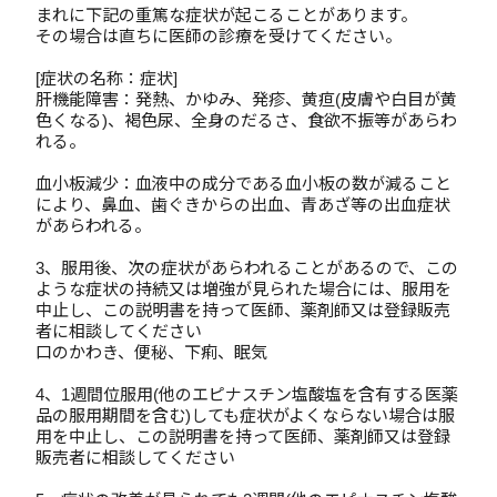
まれに下記の重篤な症状が起こることがあります。
その場合は直ちに医師の診療を受けてください。
[症状の名称：症状]
肝機能障害：発熱、かゆみ、発疹、黄疸(皮膚や白目が黄
色くなる)、褐色尿、全身のだるさ、食欲不振等があらわ
れる。
血小板減少：血液中の成分である血小板の数が減ること
により、鼻血、歯ぐきからの出血、青あざ等の出血症状
があらわれる。
3、服用後、次の症状があらわれることがあるので、この
ような症状の持続又は増強が見られた場合には、服用を
中止し、この説明書を持って医師、薬剤師又は登録販売
者に相談してください
口のかわき、便秘、下痢、眠気
4、1週間位服用(他のエピナスチン塩酸塩を含有する医薬
品の服用期間を含む)しても症状がよくならない場合は服
用を中止し、この説明書を持って医師、薬剤師又は登録
販売者に相談してください