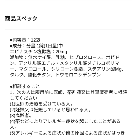
商品スペック
■内容量：12錠
■成分：分量 1錠(1日量)中
エピナスチン塩酸塩：20mg
添加物：無水ケイ酸、乳糖、ヒプロメロース、ポビド
ン、アクリル酸エチル・メタクリル酸メチルコポリマ
ー、マクロゴール、シリコーン樹脂、ステアリン酸Mg、
タルク、酸化チタン、トウモロコシデンプン
●相談すること
1、次の人は服用前に医師、薬剤師又は登録販売者に相談
してください
(1)医師の治療を受けている人。
(2)妊婦又は妊娠していると思われる人。
(3)高齢者。
(4)薬などによりアレルギー症状を起こしたことがある
人。
(5)アレルギーによる症状か他の原因による症状かはっき