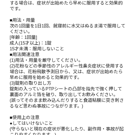
する場合は、症状が出始めたら早めに服用すると効果的
です。
■用法・用量
次の1回量を1日1回、就寝前に水又はぬるま湯で服用して
ください。
[年齢：1回量]
成人(15才以上)：1錠
15才未満：服用しないこと
■用法関連注意
(1)用法・用量を厳守してください。
(2)花粉などの季節性のアレルギー性鼻炎症状に使用する
場合は、花粉飛散予測日から、又は、症状が出始めたら
早めに服用を始めると効果的です。
(3)錠剤の取り出し方
錠剤の入っているPTPシートの凸部を指先で強く押して
裏面のアルミ箔を破り、取り出してお飲みください。
(誤ってそのまま飲み込んだりすると食道粘膜に突き刺さ
るなど思わぬ事故につながります。)
■使用上の注意
●してはいけないこと
(守らないと現在の症状が悪化したり、副作用・事故が起
こりやすくなります。)