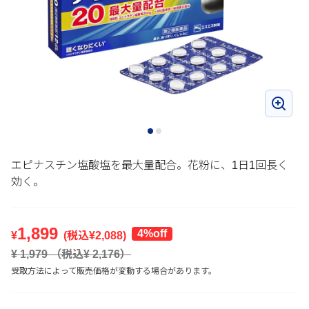
エピナスチン塩酸塩を最大量配合。花粉に、1日1回長く
効く。
1,899
4%off
¥
(税込¥
2,088
)
¥
1,979
（税込¥
2,176
）
受取方法によって販売価格が変動する場合があります。