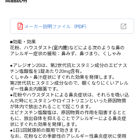
商品説明
メーカー説明ファイル（PDF）
■効能・効果
花粉、ハウスダスト(室内塵)などによる次のような鼻の
アレルギー症状の緩和：鼻みず、鼻づまり、くしゃみ
●アレジオン20は、第2世代抗ヒスタミン成分のエピナス
チン塩酸塩を1錠あたり20mg含有。
くしゃみ・鼻汁症状にすぐれた効果を発揮します。
第2世代抗ヒスタミン成分なので、眠くなりにくいアレル
ギー性鼻炎内服薬です。
●花粉やハウスダストによる鼻炎症状は、それらを吸い込
んだ時にヒスタミンやロイコトリエンといった原因物質
が体内で放出されることで起こります。
エピナスチン塩酸塩は、原因物質の作用を阻害するとと
もに、放出自体を抑えることでアレルギーによる鼻炎症
状にすぐれた効果を発揮します。
●1日1回就寝前の服用で効きます。
なお、花粉などの季節性のアレルギー性鼻炎症状に使用