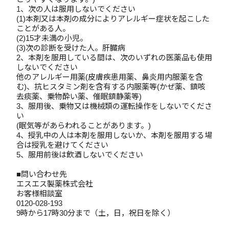
1、次の人は服用しないでください
(1)本剤又は本剤の成分によりアレルギー症状を起こした
ことがある人。
(2)15才未満の小児。
(3)次の診断を受けた人。肝臓病
2、本剤を服用している間は、次のいずれの医薬品も使用
しないでください
他のアレルギー用薬(皮膚疾患用薬、鼻炎用内服薬を含
む)、抗ヒスタミン剤を含有する内服薬等(かぜ薬、鎮咳
去痰薬、乗物酔い薬、催眠鎮静薬等)
3、服用後、乗物又は機械類の運転操作をしないでくださ
い
(眠気等があらわれることがあります。)
4、授乳中の人は本剤を服用しないか、本剤を服用する場
合は授乳を避けてください
5、服用前後は飲酒しないでください
■問い合わせ先
エスエス製薬株式会社
お客様相談室
0120-028-193
9時から17時30分まで（土，日，祝日を除く）