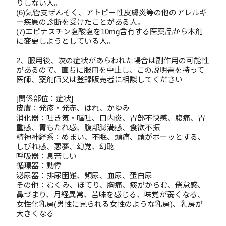
りしない人。
(6)気管支ぜんそく、アトピー性皮膚炎等の他のアレルギ
ー疾患の診断を受けたことがある人。
(7)エピナスチン塩酸塩を10mg含有する医薬品から本剤
に変更しようとしている人。
2、服用後、次の症状があらわれた場合は副作用の可能性
があるので、直ちに服用を中止し、この説明書を持って
医師、薬剤師又は登録販売者に相談してください
[関係部位：症状]
皮膚：発疹・発赤、はれ、かゆみ
消化器：吐き気・嘔吐、口内炎、胃部不快感、腹痛、胃
重感、胃もたれ感、腹部膨満感、食欲不振
精神神経系：めまい、不眠、頭痛、頭がボーッとする、
しびれ感、悪夢、幻覚、幻聴
呼吸器：息苦しい
循環器：動悸
泌尿器：排尿困難、頻尿、血尿、蛋白尿
その他：むくみ、ほてり、胸痛、痰がからむ、倦怠感、
鼻づまり、月経異常、苦味を感じる、味覚が弱くなる、
女性化乳房(男性に見られる女性のような乳房)、乳房が
大きくなる