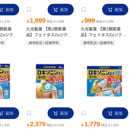
追加
追加
追加
1,699
999
￥
￥
1,978
税込￥1,868
税込￥1,098
2類医薬
久光製薬 【第2類医薬
久光製薬 【第2類医薬
Zαジクサ
品】フェイタスZαジクサ
品】フェイタスZαジクサ
ス 大判 7枚
ス 7枚
受取
通常配送 / 店舗受取
通常配送 / 店舗受取
追加
追加
追加
2,379
1,779
￥
￥
1,956
税込￥2,616
税込￥1,956