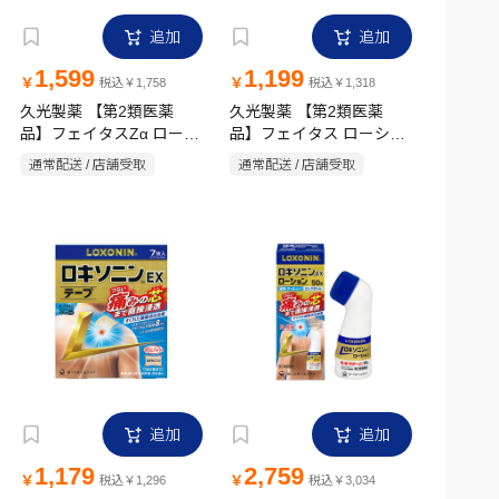
追加
追加
1,599
1,199
￥
￥
税込￥1,758
税込￥1,318
久光製薬 【第2類医薬
久光製薬 【第2類医薬
品】フェイタスZα ローシ
品】フェイタス ローショ
ョン 50ml
ン 50ml
通常配送 / 店舗受取
通常配送 / 店舗受取
追加
追加
1,179
2,759
￥
￥
税込￥1,296
税込￥3,034