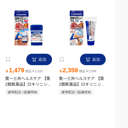
追加
追加
1,479
2,359
￥
￥
税込￥1,626
税込￥2,594
第一三共ヘルスケア 【第
第一三共ヘルスケア 【第
2類医薬品】ロキソニンS
2類医薬品】ロキソニンS
ハードゲル 41g
ゲル 50g
通常配送 / 店舗受取
通常配送 / 店舗受取