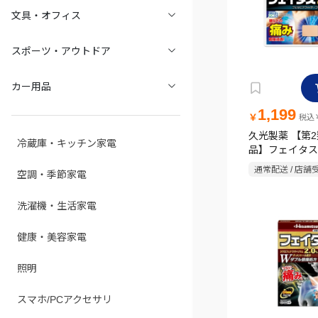
文具・オフィス
スポーツ・アウトドア
カー用品
1,199
￥
税込￥
久光製薬 【第
冷蔵庫・キッチン家電
品】フェイタス 5
サイズ) 10枚
通常配送 / 店舗
空調・季節家電
洗濯機・生活家電
健康・美容家電
照明
スマホ/PCアクセサリ