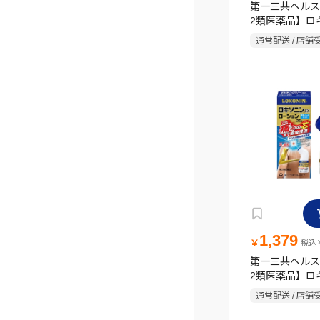
第一三共ヘルス
2類医薬品】ロ
EX テープ 14枚
通常配送 / 店舗
1,379
￥
税込￥
第一三共ヘルス
2類医薬品】ロ
EX ローション 
通常配送 / 店舗