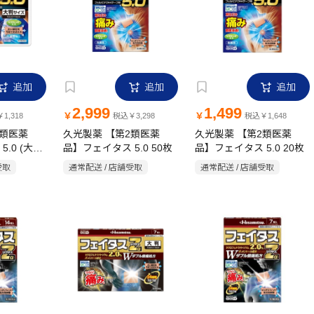
追加
追加
追加
2,999
1,499
￥
￥
1,318
税込￥3,298
税込￥1,648
2類医薬
久光製薬 【第2類医薬
久光製薬 【第2類医薬
.0 (大判
品】フェイタス 5.0 50枚
品】フェイタス 5.0 20枚
受取
通常配送 / 店舗受取
通常配送 / 店舗受取