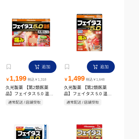
追加
追加
1,199
1,499
￥
￥
税込￥1,318
税込￥1,648
久光製薬 【第2類医薬
久光製薬 【第2類医薬
品】フェイタス 5.0 温感
品】フェイタス 5.0 温感
(大判サイズ) 10枚
20枚
通常配送 / 店舗受取
通常配送 / 店舗受取