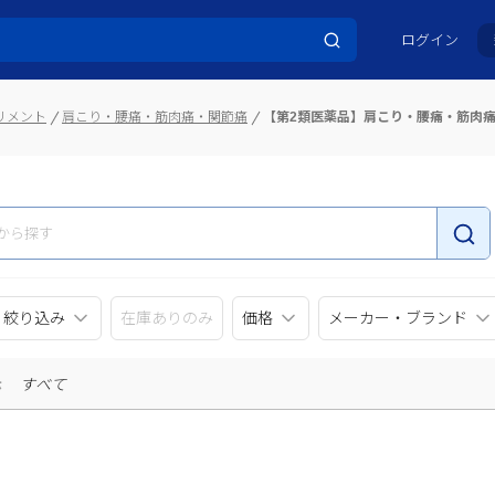
ログイン
リメント
肩こり・腰痛・筋肉痛・関節痛
【第2類医薬品】肩こり・腰痛・筋肉
リ絞り込み
在庫ありのみ
価格
メーカー・ブランド
示
すべて