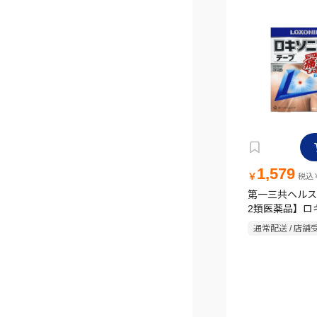
1,579
￥
税込￥
第一三共ヘルス
2類医薬品】ロ
テープ 14枚
通常配送 / 店舗