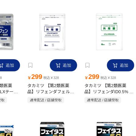
追加
追加
追加
299
299
￥
￥
8
税込￥328
税込￥328
2類医薬
タカミツ 【第2類医薬
タカミツ 【第2類医薬
LXテープ
品】リフェンダフェルビ
品】リフェンダID0.5% 6
ナク 6枚
枚
受取
通常配送 / 店舗受取
通常配送 / 店舗受取