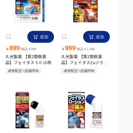
追加
追加
899
999
￥
￥
税込￥988
税込￥1,098
久光製薬 【第2類医薬
久光製薬 【第2類医薬
品】フェイタス 5.0 10枚
品】フェイタスZαジクサ
ス 温感 7枚
通常配送 / 店舗受取
通常配送 / 店舗受取