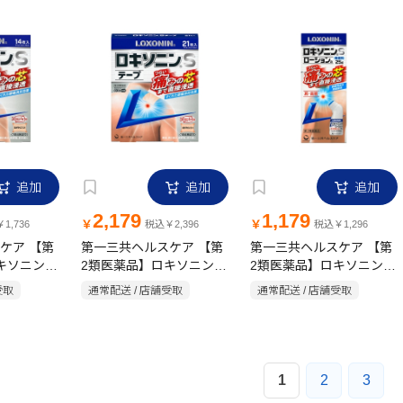
追加
追加
追加
2,179
1,179
￥
￥
1,736
税込￥2,396
税込￥1,296
ケア 【第
第一三共ヘルスケア 【第
第一三共ヘルスケア 【第
キソニンS
2類医薬品】ロキソニンS
2類医薬品】ロキソニンS
テープ 21枚
ローションa 25g
受取
通常配送 / 店舗受取
通常配送 / 店舗受取
1
2
3