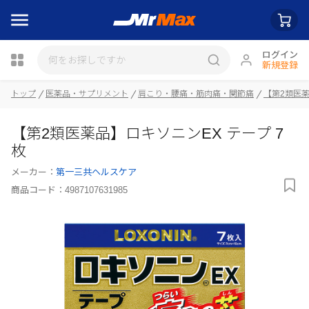
ログイン
新規登録
トップ
医薬品・サプリメント
肩こり・腰痛・筋肉痛・関節痛
【第2類医
瓶詰
【第2類医薬品】ロキソニンEX テープ 7
枚
メーカー：
第一三共ヘルスケア
商品コード：
4987107631985