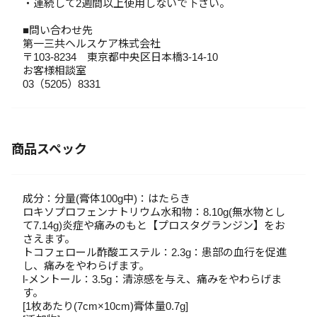
・連続して2週間以上使用しないで下さい。
■問い合わせ先
第一三共ヘルスケア株式会社
〒103-8234 東京都中央区日本橋3-14-10
お客様相談室
03（5205）8331
商品スペック
成分：分量(膏体100g中)：はたらき
ロキソプロフェンナトリウム水和物：8.10g(無水物とし
て7.14g)炎症や痛みのもと【プロスタグランジン】をお
さえます。
トコフェロール酢酸エステル：2.3g：患部の血行を促進
し、痛みをやわらげます。
l-メントール：3.5g：清涼感を与え、痛みをやわらげま
す。
[1枚あたり(7cm×10cm)膏体量0.7g]