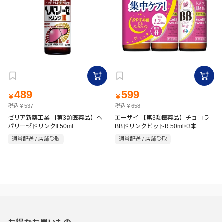
489
599
￥
￥
税込￥537
税込￥658
ゼリア新薬工業 【第3類医薬品】ヘ
エーザイ 【第3類医薬品】チョコラ
パリーゼドリンクII 50ml
BBドリンクビットR 50ml×3本
通常配送 / 店舗受取
通常配送 / 店舗受取