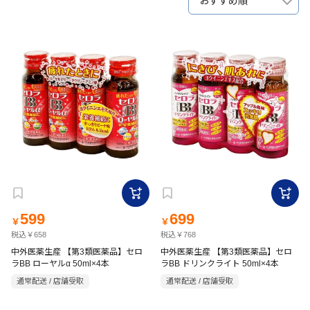
おすすめ順
599
699
￥
￥
税込￥658
税込￥768
中外医薬生産 【第3類医薬品】セロ
中外医薬生産 【第3類医薬品】セロ
ラBB ローヤルα 50ml×4本
ラBB ドリンクライト 50ml×4本
通常配送 / 店舗受取
通常配送 / 店舗受取