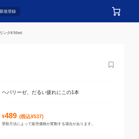
新規登録
クII 50ml
ヘパリーゼ、だるい疲れにこの1本
489
¥
(税込¥
537
)
受取方法によって販売価格が変動する場合があります。