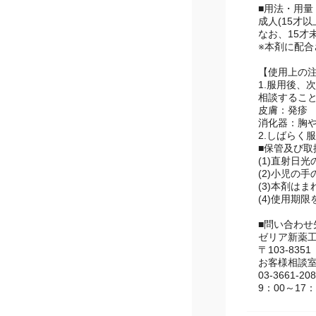
■用法・用量
成人(15才以
なお、15才
※本剤に配合
【使用上の
1.服用後
相談するこ
皮膚：発疹
消化器：胸
2.しばら
■保管及び取
(1)直射日
(2)小児の
(3)本剤は
(4)使用期
■問い合わ
ゼリア新薬
〒103-83
お客様相談
03-3661-20
9：00～1