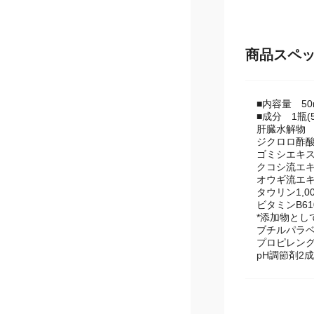
商品スペ
■内容量 50
■成分 1瓶(5
肝臓水解物 
ジクロロ酢酸
ゴミシエキス 
クコシ流エキス
オウギ流エキス
タウリン1,0
ビタミンB6
*添加物とし
ブチルパラベ
プロピレン
pH調節剤2成