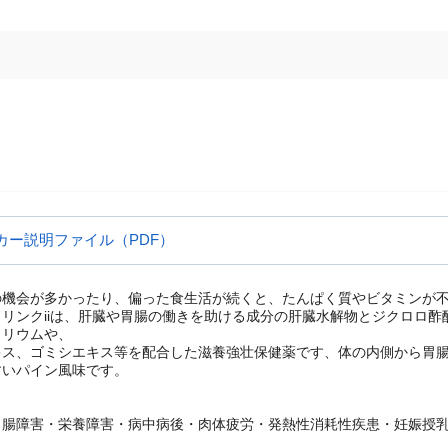
カー説明ファイル（PDF）
の機会が多かったり、偏った食生活が続くと、たんぱく質やビタミンが
リンクiiは、肝臓や胃腸の働きを助ける成分の肝臓水解物とジクロロ
トリウムや、
キス、ゴミシエキス等を配合した滋養強壮保健薬です、体の内側から胃
すいパイン風味です。
胃腸障害・栄養障害・病中病後・肉体疲労・発熱性消耗性疾患・妊娠授