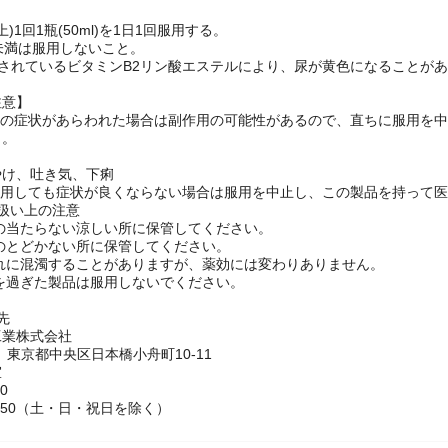
上)1回1瓶(50ml)を1日1回服用する。
未満は服用しないこと。
されているビタミンB2リン酸エステルにより、尿が黄色になることが
注意】
、次の症状があらわれた場合は副作用の可能性があるので、直ちに服用を
と。
やけ、吐き気、下痢
く服用しても症状が良くならない場合は服用を中止し、この製品を持って
扱い上の注意
光の当たらない涼しい所に保管してください。
手のとどかない所に保管してください。
まれに混濁することがありますが、薬効には変わりありません。
限を過ぎた製品は服用しないでください。
せ先
工業株式会社
51 東京都中央区日本橋小舟町10-11
室
80
7：50（土・日・祝日を除く）