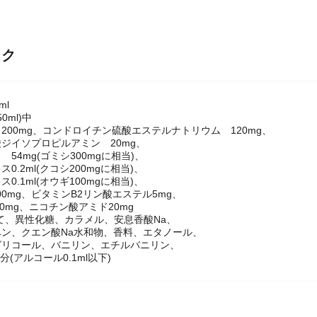
ック
ml
0ml)中
200mg、コンドロイチン硫酸エステルナトリウム 120mg、
ジイソプロピルアミン 20mg、
54mg(ゴミシ300mgに相当)、
0.2ml(クコシ200mgに相当)、
0.1ml(オウギ100mgに相当)、
00mg、ビタミンB2リン酸エステル5mg、
10mg、ニコチン酸アミド20mg
て、異性化糖、カラメル、安息香酸Na、
ン、クエン酸Na水和物、香料、エタノール、
グリコール、バニリン、エチルバニリン、
分(アルコール0.1ml以下)