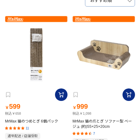
おすすめ順
599
999
￥
￥
税込￥658
税込￥1,098
MrMax 猫のつめとぎ 6個パック
MrMax 猫の爪とぎ ソファー型 ベー
ジュ (約)55×25×20cm
11
7
通常配送 / 店舗受取