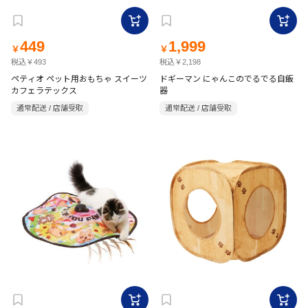
449
1,999
￥
￥
税込￥493
税込￥2,198
ペティオ ペット用おもちゃ スイーツ
ドギーマン にゃんこのでるでる自飯
カフェラテックス
器
通常配送 / 店舗受取
通常配送 / 店舗受取