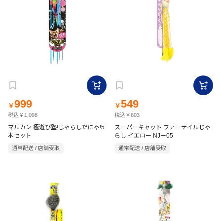
999
549
￥
￥
税込￥1,098
税込￥603
マルカン 極遊び塾!じゃらしだにゃ!5
スーパーキャット ファーテイルじゃ
本セット
らし イエロー NJー05
通常配送 / 店舗受取
通常配送 / 店舗受取