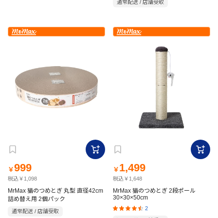
通常配送 / 店舗受取
999
1,499
￥
￥
税込￥1,098
税込￥1,648
MrMax 猫のつめとぎ 丸型 直径42cm
MrMax 猫のつめとぎ 2段ポール
30×30×50cm
詰め替え用 2個パック
2
通常配送 / 店舗受取