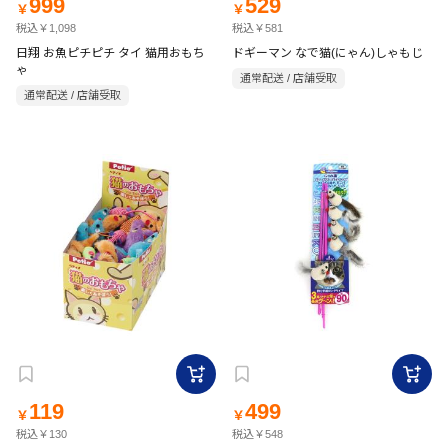
999
529
￥
￥
税込￥1,098
税込￥581
日翔 お魚ピチピチ タイ 猫用おもち
ドギーマン なで猫(にゃん)しゃもじ
ゃ
通常配送 / 店舗受取
通常配送 / 店舗受取
119
499
￥
￥
税込￥130
税込￥548