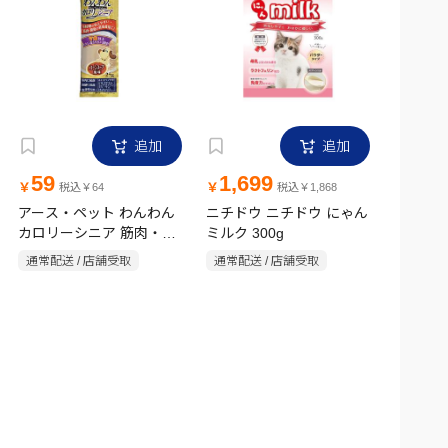
追加
追加
59
1,699
￥
￥
税込￥64
税込￥1,868
アース・ペット わんわん
ニチドウ ニチドウ にゃん
カロリーシニア 筋肉・関
ミルク 300g
節ケア 25g
通常配送 / 店舗受取
通常配送 / 店舗受取