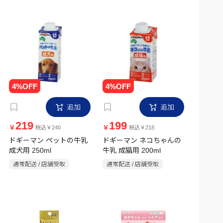
追加
追加
219
199
￥
￥
税込￥240
税込￥218
ドギーマン ペットの牛乳
ドギーマン ネコちゃんの
成犬用 250ml
牛乳 成猫用 200ml
通常配送 / 店舗受取
通常配送 / 店舗受取