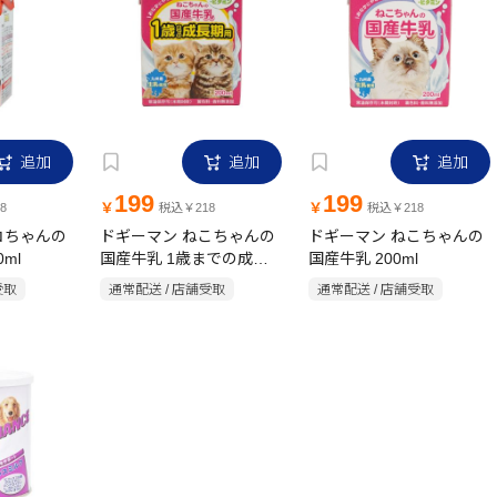
追加
追加
追加
199
199
￥
￥
8
税込￥218
税込￥218
コちゃんの
ドギーマン ねこちゃんの
ドギーマン ねこちゃんの
ml
国産牛乳 1歳までの成長
国産牛乳 200ml
期用 200ml
受取
通常配送 / 店舗受取
通常配送 / 店舗受取