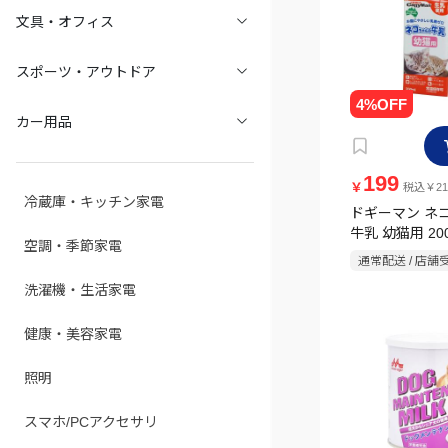
文具・オフィス
スポーツ・アウトドア
カー用品
199
￥
税込￥21
冷蔵庫・キッチン家電
ドギーマン ネ
牛乳 幼猫用 200
空調・季節家電
通常配送 / 店舗
洗濯機・生活家電
健康・美容家電
照明
スマホ/PCアクセサリ