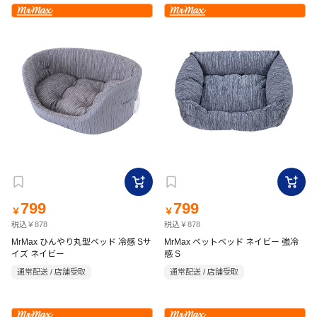
799
799
￥
￥
税込￥878
税込￥878
MrMax ひんやり丸型ベッド 冷感 Sサ
MrMax ベットベッド ネイビー 強冷
イズ ネイビー
感 S
通常配送 / 店舗受取
通常配送 / 店舗受取