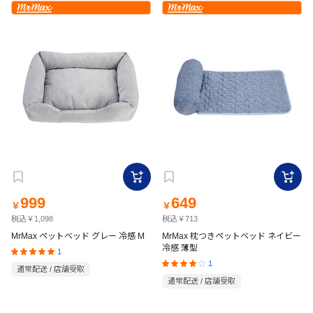
999
649
￥
￥
税込￥1,098
税込￥713
MrMax ペットベッド グレー 冷感 M
MrMax 枕つきペットベッド ネイビー
冷感 薄型
1
1
通常配送 / 店舗受取
通常配送 / 店舗受取