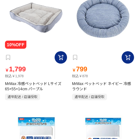
1,799
799
￥
￥
税込￥1,978
税込￥878
MrMax 冷感ペットベッド Lサイズ
MrMax ペットベッド ネイビー 冷感
65×55×14cm パープル
ラウンド
通常配送 / 店舗受取
通常配送 / 店舗受取