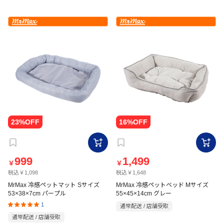
999
1,499
￥
￥
税込￥1,098
税込￥1,648
MrMax 冷感ペットマット Sサイズ
MrMax 冷感ペットベッド Mサイズ
53×38×7cm パープル
55×45×14cm グレー
1
通常配送 / 店舗受取
通常配送 / 店舗受取