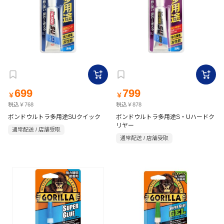
699
799
￥
￥
税込￥768
税込￥878
ボンドウルトラ多用途SUクイック
ボンドウルトラ多用途S・Uハードク
リヤー
通常配送 / 店舗受取
通常配送 / 店舗受取