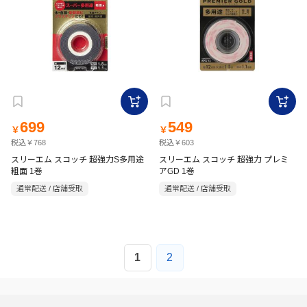
699
549
￥
￥
税込￥768
税込￥603
スリーエム スコッチ 超強力S多用途
スリーエム スコッチ 超強力 プレミ
粗面 1巻
アGD 1巻
通常配送 / 店舗受取
通常配送 / 店舗受取
1
2