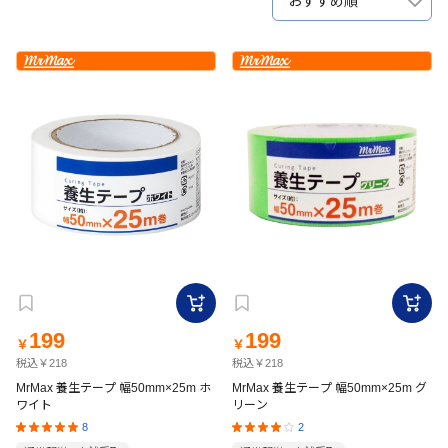
おすすめ順
199
199
￥
￥
税込￥218
税込￥218
MrMax 養生テープ 幅50mm×25m ホ
MrMax 養生テープ 幅50mm×25m グ
ワイト
リーン
8
2