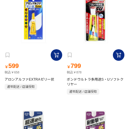
599
799
￥
￥
税込￥658
税込￥878
アロンアルファEXTRAゼリー状
ボンドウルトラ多用途S・Uソフトク
リヤー
通常配送 / 店舗受取
通常配送 / 店舗受取