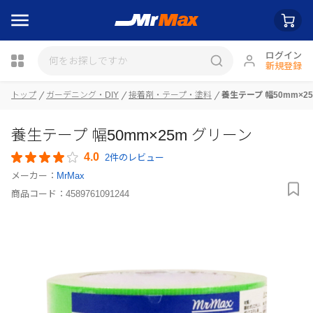
ログイン
新規登録
トップ
ガーデニング・DIY
接着剤・テープ・塗料
養生テープ 幅50mm×2
瓶詰
養生テープ 幅50mm×25m グリーン
4.0
2件のレビュー
メーカー：
MrMax
商品コード：
4589761091244