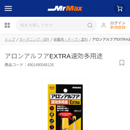
ログイン
新規登録
トップ
ガーデニング・DIY
接着剤・テープ・塗料
アロンアルフアEXTRA
瓶詰
アロンアルフアEXTRA速効多用途
商品コード：
4901490046126