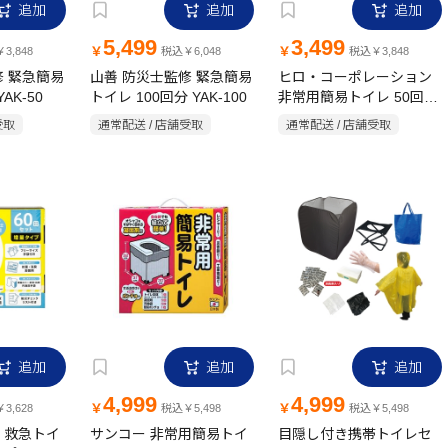
追加
追加
追加
5,499
3,499
￥
￥
3,848
税込￥6,048
税込￥3,848
修 緊急簡易
山善 防災士監修 緊急簡易
ヒロ・コーポレーション
AK-50
トイレ 100回分 YAK-100
非常用簡易トイレ 50回分
HED-7042
受取
通常配送 / 店舗受取
通常配送 / 店舗受取
追加
追加
追加
4,999
4,999
￥
￥
3,628
税込￥5,498
税込￥5,498
 救急トイ
サンコー 非常用簡易トイ
目隠し付き携帯トイレセ