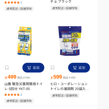
チョ ブラック
1
通常配送 / 店舗受取
通常配送 / 店舗受取
追加
追加
499
599
￥
￥
税込￥548
税込￥658
山善 緊急災害用簡易トイ
ヒロ・コーポレーション
レ 5回分 YKT-05
トイレの凝固剤 20袋入
HED-7141
2
通常配送 / 店舗受取
通常配送 / 店舗受取