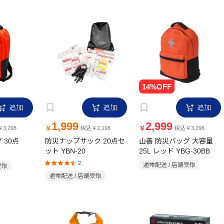
追加
追加
追加
1,999
2,999
￥
￥
3,298
税込￥2,198
税込￥3,298
 30点
防災ナップサック 20点セ
山善 防災バッグ 大容量
ット YBN-20
25L レッド YBG-30BB
2
通常配送 / 店舗受取
受取
通常配送 / 店舗受取