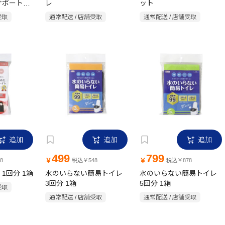
サポートセ
レ
ット
受取
通常配送 / 店舗受取
通常配送 / 店舗受取
追加
追加
追加
499
799
￥
￥
8
税込￥548
税込￥878
1回分 1箱
水のいらない簡易トイレ
水のいらない簡易トイレ
3回分 1箱
5回分 1箱
受取
通常配送 / 店舗受取
通常配送 / 店舗受取