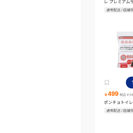
レ プレミアム
ット 60回分
通常配送 / 店舗
499
￥
税込￥54
ポンチョトイレ 
通常配送 / 店舗