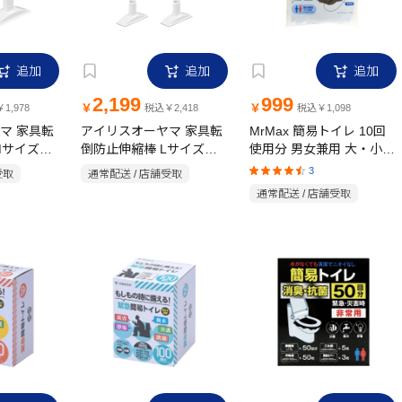
追加
追加
追加
2,199
999
￥
￥
1,978
税込￥2,418
税込￥1,098
マ 家具転
アイリスオーヤマ 家具転
MrMax 簡易トイレ 10回
Mサイズ
倒防止伸縮棒 Lサイズ
使用分 男女兼用 大・小兼
KTB-60R
用
3
受取
通常配送 / 店舗受取
通常配送 / 店舗受取