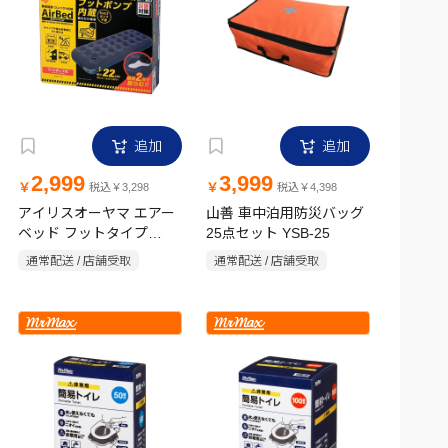
追加
追加
2,999
3,999
￥
￥
税込￥3,298
税込￥4,398
アイリスオーヤマ エアー
山善 車中泊用防災バッグ
ベッド フットタイプ
25点セット YSB-25
ABDF-1N ブルー
通常配送 / 店舗受取
通常配送 / 店舗受取