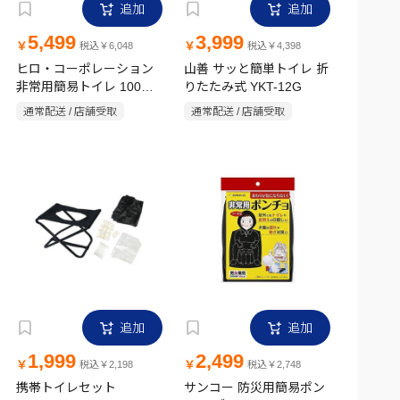
追加
追加
5,499
3,999
￥
￥
税込￥6,048
税込￥4,398
ヒロ・コーポレーション
山善 サッと簡単トイレ 折
非常用簡易トイレ 100回
りたたみ式 YKT-12G
分 HED-7059
通常配送 / 店舗受取
通常配送 / 店舗受取
追加
追加
1,999
2,499
￥
￥
税込￥2,198
税込￥2,748
携帯トイレセット
サンコー 防災用簡易ポン