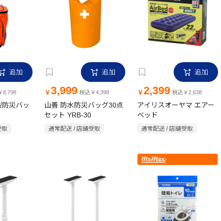
追加
追加
追加
3,999
2,399
￥
￥
8,798
税込￥4,398
税込￥2,638
型防災バッ
山善 防水防災バッグ30点
アイリスオーヤマ エアー
セット YRB-30
ベッド
受取
通常配送 / 店舗受取
通常配送 / 店舗受取