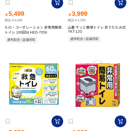
5,499
3,999
￥
￥
税込￥6,048
税込￥4,398
ヒロ・コーポレーション 非常用簡易
山善 サッと簡単トイレ 折りたたみ式
YKT-12G
トイレ 100回分 HED-7059
通常配送 / 店舗受取
通常配送 / 店舗受取