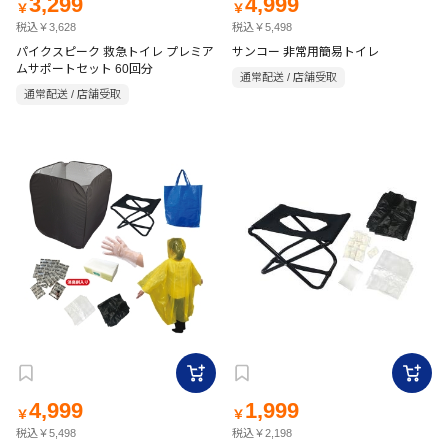
3,299
4,999
￥
￥
税込￥3,628
税込￥5,498
パイクスピーク 救急トイレ プレミア
サンコー 非常用簡易トイレ
ムサポートセット 60回分
通常配送 / 店舗受取
通常配送 / 店舗受取
4,999
1,999
￥
￥
税込￥5,498
税込￥2,198