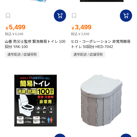
5,499
3,499
￥
￥
税込￥6,048
税込￥3,848
山善 防災士監修 緊急簡易トイレ 100
ヒロ・コーポレーション 非常用簡易
回分 YAK-100
トイレ 50回分 HED-7042
通常配送 / 店舗受取
通常配送 / 店舗受取