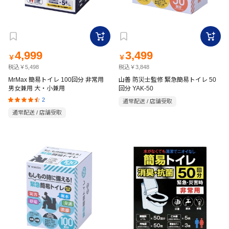
4,999
3,499
￥
￥
税込￥5,498
税込￥3,848
MrMax 簡易トイレ 100回分 非常用
山善 防災士監修 緊急簡易トイレ 50
男女兼用 大・小兼用
回分 YAK-50
2
通常配送 / 店舗受取
通常配送 / 店舗受取