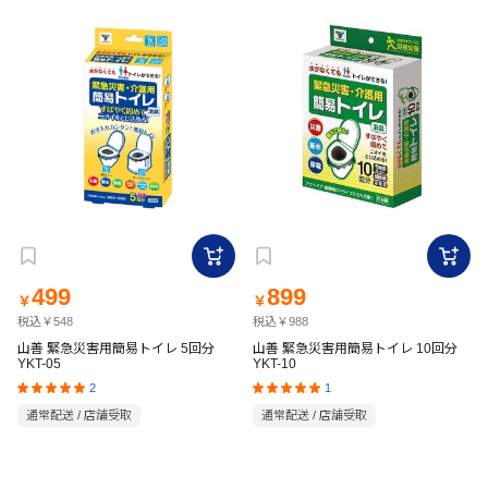
499
899
￥
￥
税込￥548
税込￥988
山善 緊急災害用簡易トイレ 5回分
山善 緊急災害用簡易トイレ 10回分
YKT-05
YKT-10
2
1
通常配送 / 店舗受取
通常配送 / 店舗受取