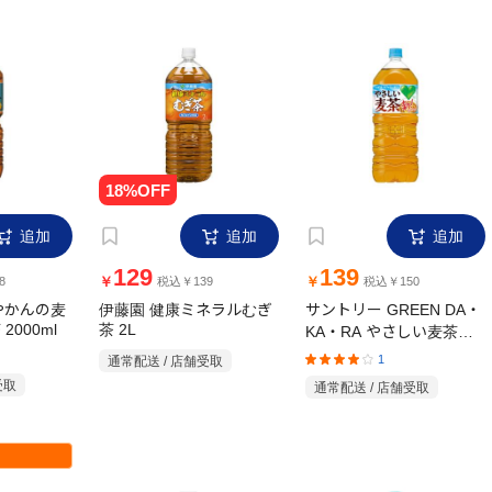
追加
追加
追加
129
139
￥
￥
8
税込￥139
税込￥150
やかんの麦
伊藤園 健康ミネラルむぎ
サントリー GREEN DA・
2000ml
茶 2L
KA・RA やさしい麦茶
2000ml
1
通常配送 / 店舗受取
受取
通常配送 / 店舗受取