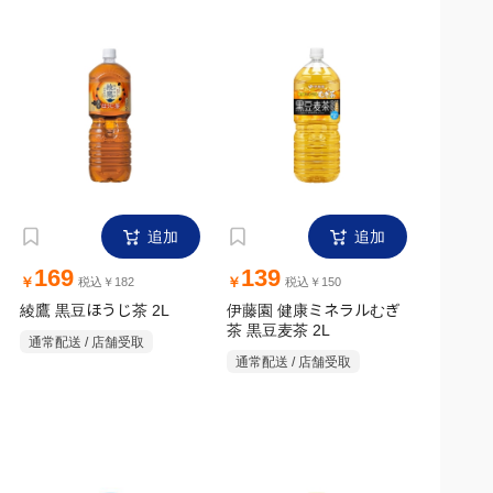
追加
追加
169
139
￥
￥
税込￥182
税込￥150
綾鷹 黒豆ほうじ茶 2L
伊藤園 健康ミネラルむぎ
茶 黒豆麦茶 2L
通常配送 / 店舗受取
通常配送 / 店舗受取