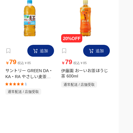
追加
追加
79
79
￥
￥
税込￥85
税込￥85
サントリー GREEN DA・
伊藤園 おーいお茶ほうじ
KA・RA やさしい麦茶
茶 600ml
680ml
1
通常配送 / 店舗受取
通常配送 / 店舗受取