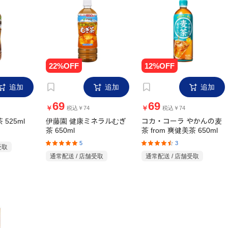
追加
追加
追加
69
69
￥
￥
税込￥74
税込￥74
 525ml
伊藤園 健康ミネラルむぎ
コカ・コーラ やかんの麦
茶 650ml
茶 from 爽健美茶 650ml
5
3
受取
通常配送 / 店舗受取
通常配送 / 店舗受取