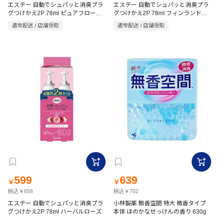
エステー 自動でシュパッと消臭プラ
エステー 自動でシュパッと消臭プラ
グつけかえ2P 78ml ピュアフローラ
グつけかえ2P 78ml フィンランドリ
ル
ーフ
通常配送 / 店舗受取
通常配送 / 店舗受取
599
639
￥
￥
税込￥658
税込￥702
エステー 自動でシュパッと消臭プラ
小林製薬 無香空間 特大 微香タイプ
グつけかえ2P 78ml ハーバルローズ
本体 ほのかなせっけんの香り 630g