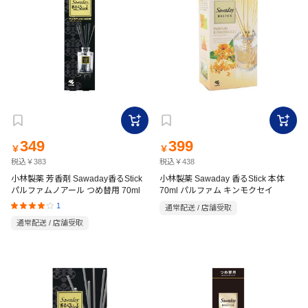
349
399
￥
￥
税込￥383
税込￥438
小林製薬 芳香剤 Sawaday香るStick
小林製薬 Sawaday 香るStick 本体
パルファムノアール つめ替用 70ml
70ml パルファム キンモクセイ
1
通常配送 / 店舗受取
通常配送 / 店舗受取