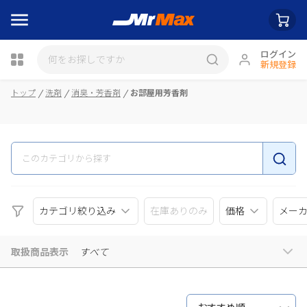
ログイン
新規登録
瓶詰
トップ
洗剤
消臭・芳香剤
お部屋用芳香剤
カテゴリ絞り込み
在庫ありのみ
価格
メー
取扱商品表示
すべて