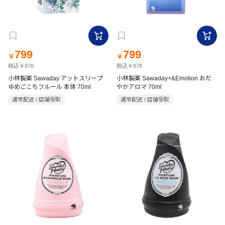
799
799
￥
￥
税込￥878
税込￥878
小林製薬 Sawaday アットスリープ
小林製薬 Sawaday+&Emotion おだ
ゆめごこちフルール 本体 70ml
やかアロマ 70ml
通常配送 / 店舗受取
通常配送 / 店舗受取