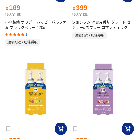
169
399
￥
￥
税込￥185
税込￥438
小林製薬 サワデー ハッピーパルファ
ジョンソン 消臭芳香剤 グレード セ
ム ブラックベリー 120g
ンサー&スプレー ロマンティックフ
ローラル 本体 18ml
1
通常配送 / 店舗受取
通常配送 / 店舗受取