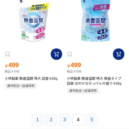
499
499
￥
￥
税込￥548
税込￥548
小林製薬 無香空間 特大 詰替 648g
小林製薬 無香空間 特大 微香タイプ
詰替 ほのかなせっけんの香り 648g
通常配送 / 店舗受取
通常配送 / 店舗受取
1
2
3
4
5