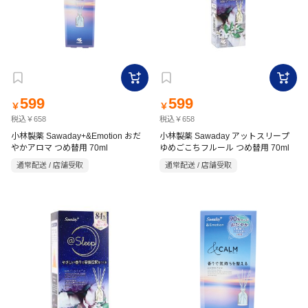
599
599
￥
￥
税込￥658
税込￥658
小林製薬 Sawaday+&Emotion おだ
小林製薬 Sawaday アットスリープ
やかアロマ つめ替用 70ml
ゆめごこちフルール つめ替用 70ml
通常配送 / 店舗受取
通常配送 / 店舗受取