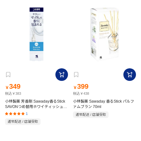
349
399
￥
￥
税込￥383
税込￥438
小林製薬 芳香剤 Sawaday香るStick
小林製薬 Sawaday 香るStick パルフ
SAVONつめ替用ホワイティッシュサ
ァムブラン 70ml
ボン 70ml
1
通常配送 / 店舗受取
通常配送 / 店舗受取