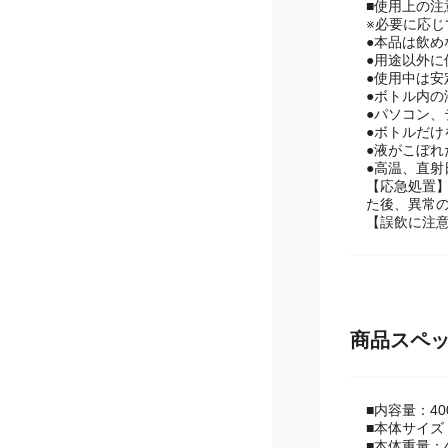
■使用上の注
※必要に応
●本品は飲
●用途以外に
●使用中は
●ボトル内
●パソコン、
●ボトルだ
●液がこぼ
●高温、直
【応急処置
た後、異常
【誤飲に注
商品スペ
■内容量：40
■本体サイズ：