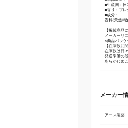
■本体重量：4
■生産国：日
■香り：プレ
■成分：
香料(天然精
【掲載商品
メーカーリ
※商品パッ
【在庫数に
在庫数は日
発送準備の
あらかじめ
メーカー
アース製薬