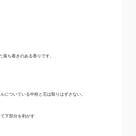
、
た落ち着きのある香りです。
トルについている中栓と芯は取りはずさない。
って下部分を剥がす