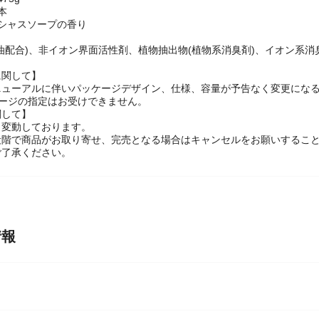
75g
本
シャスソープの香り
油配合)、非イオン界面活性剤、植物抽出物(植物系消臭剤)、イオン系消
に関して】
ニューアルに伴いパッケージデザイン、仕様、容量が予告なく変更になる
ケージの指定はお受けできません。
関して】
々変動しております。
段階で商品がお取り寄せ、完売となる場合はキャンセルをお願いするこ
ご了承ください。
情報