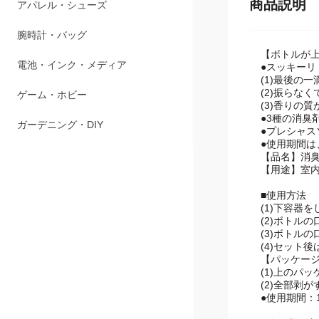
商品説明
ペット用品
アパレル・シューズ
【ボトルが
●スッキー
腕時計・バッグ
(1)最後の
(2)振らな
電池・インク・メディア
(3)香りの
●3種の消臭
●プレシャ
ゲーム・ホビー
●使用期間は
【品名】消
ガーデニング・DIY
【用途】室
■使用方法
(1)下容器
(2)ボトル
(3)ボトル
(4)セット
【パッケージ
(1)上のパ
(2)全部剥
●使用期間：