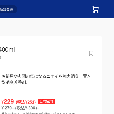
新規登録
0ml
9
お部屋や玄関の気になるニオイを強力消臭！置き
型消臭芳香剤。
229
17%off
¥
(税込¥
251
)
¥
279
（税込¥
306
）