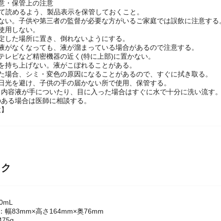
意・保管上の注意
じて読めるよう、製品表示を保管しておくこと。
めない。子供や第三者の監督が必要な方がいるご家庭では誤飲に注意する
使用しない。
安定した場所に置き、倒れないようにする。
の液がなくなっても、液が溜まっている場合があるので注意する。
テレビなど精密機器の近く(特に上部)に置かない。
けを持ち上げない。液がこぼれることがある。
れた場合、シミ・変色の原因になることがあるので、すぐに拭き取る。
射日光を避け、子供の手の届かない所で使用、保管する。
】内容液が手についたり、目に入った場合はすぐに水で十分に洗い流す
のある場合は医師に相談する。
意】
ック
0mL
幅83mm×高さ164mm×奥76mm