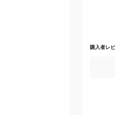
購入者レ
5.0
/ 5
星
5
つ
星
4
つ
星
3
つ