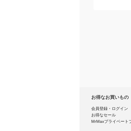
星
2
つ
星
1
つ
※商品購
レ
お得なお買いもの
会員登録・ログイン
お得なセール
MrMaxプライベート