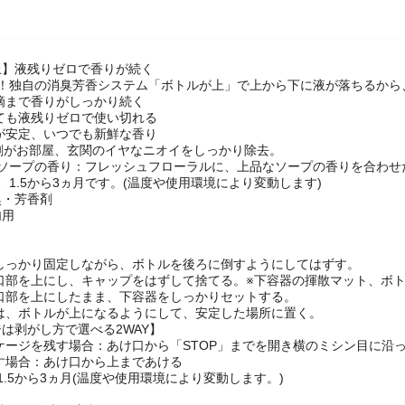
上】液残りゼロで香りが続く
リ！独自の消臭芳香システム「ボトルが上」で上から下に液が落ちるから
一滴まで香りがしっかり続く
くても液残りゼロで使い切れる
質が安定、いつでも新鮮な香り
剤がお部屋、玄関のイヤなニオイをしっかり除去。
スソープの香り：フレッシュフローラルに、上品なソープの香りを合わせ
、1.5から3ヵ月です。(温度や使用環境により変動します)
臭・芳香剤
内用
をしっかり固定しながら、ボトルを後ろに倒すようにしてはずす。
の口部を上にし、キャップをはずして捨てる。※下容器の揮散マット、ボ
の口部を上にしたまま、下容器をしっかりセットする。
後は、ボトルが上になるようにして、安定した場所に置く。
は剥がし方で選べる2WAY】
ッケージを残す場合：あけ口から「STOP」までを開き横のミシン目に沿
がす場合：あけ口から上まであける
1.5から3ヵ月(温度や使用環境により変動します。)