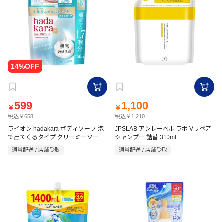
599
1,100
￥
￥
税込￥658
税込￥1,210
ライオン hadakara ボディソープ 泡
JPSLAB アンレーベル ラボ Vリペア
で出てくるタイプ クリーミーソープ
シャンプー 詰替 310ml
の香り 詰め替え用 特大 750ml
通常配送 / 店舗受取
通常配送 / 店舗受取