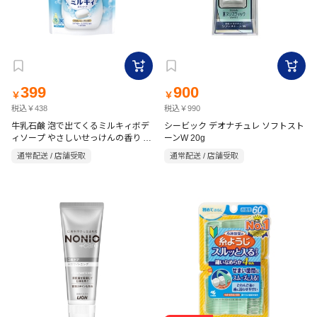
399
900
￥
￥
税込￥438
税込￥990
牛乳石鹸 泡で出てくるミルキィボデ
シービック デオナチュレ ソフトスト
ィソープ やさしいせっけんの香り 詰
ーンW 20g
替用 450ml
通常配送 / 店舗受取
通常配送 / 店舗受取