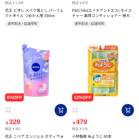
税込￥1,406
税込￥878
花王 ビオレ メイク落とし パーフェ
P&G h&s(エイチアンドエス) モイス
クトオイル つめかえ用 390ml
チャー 薬用コンディショナー 特大詰
め替え 680g
通常配送 / 店舗受取
通常配送 / 店舗受取
329
479
￥
￥
税込￥361
税込￥526
花王 ニベア エンジェル ボディウォ
小林製薬 糸ようじ 60本