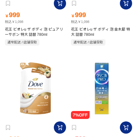
999
999
￥
￥
税込￥1,098
税込￥1,098
花王 ビオレu ザ ボディ 泡 ピュアリ
花王 ビオレu ザ ボディ 泡 金木犀 特
ーサボン 特大 詰替 780ml
大 詰替 780ml
通常配送 / 店舗受取
通常配送 / 店舗受取