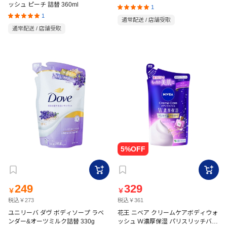
ッシュ ピーチ 詰替 360ml
1
1
通常配送 / 店舗受取
通常配送 / 店舗受取
249
329
￥
￥
税込￥273
税込￥361
ユニリーバ ダヴ ボディソープ ラベ
花王 ニベア クリームケアボディウォ
ンダー&オーツミルク詰替 330g
ッシュ Ｗ濃厚保湿 パリスリッチバル