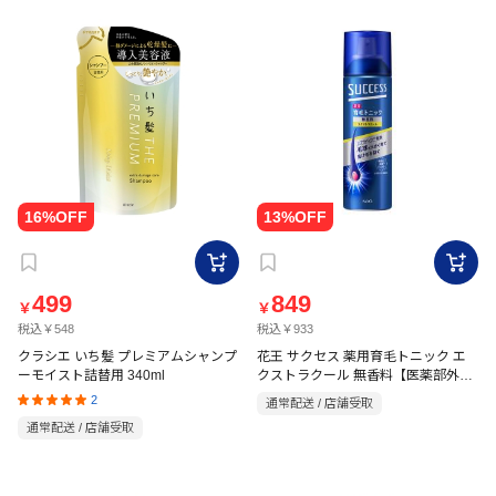
499
849
￥
￥
税込￥548
税込￥933
クラシエ いち髪 プレミアムシャンプ
花王 サクセス 薬用育毛トニック エ
ーモイスト詰替用 340ml
クストラクール 無香料【医薬部外
品】 180g
2
通常配送 / 店舗受取
通常配送 / 店舗受取