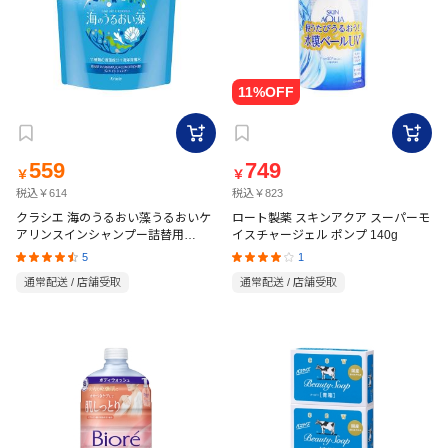
559
749
￥
￥
税込￥614
税込￥823
クラシエ 海のうるおい藻うるおいケ
ロート製薬 スキンアクア スーパーモ
アリンスインシャンプー詰替用
イスチャージェル ポンプ 140g
1400ml
5
1
通常配送 / 店舗受取
通常配送 / 店舗受取