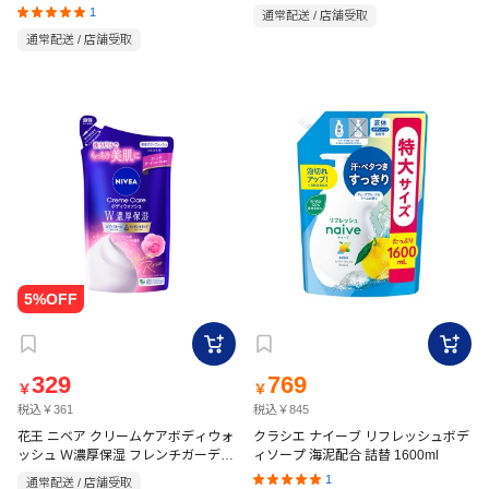
ファンの香り つめかえ用 340mL
1
通常配送 / 店舗受取
通常配送 / 店舗受取
329
769
￥
￥
税込￥361
税込￥845
花王 ニベア クリームケアボディウォ
クラシエ ナイーブ リフレッシュボデ
ッシュ Ｗ濃厚保湿 フレンチガーデン
ィソープ 海泥配合 詰替 1600ml
ローズの香り つめかえ用 340mL
1
通常配送 / 店舗受取