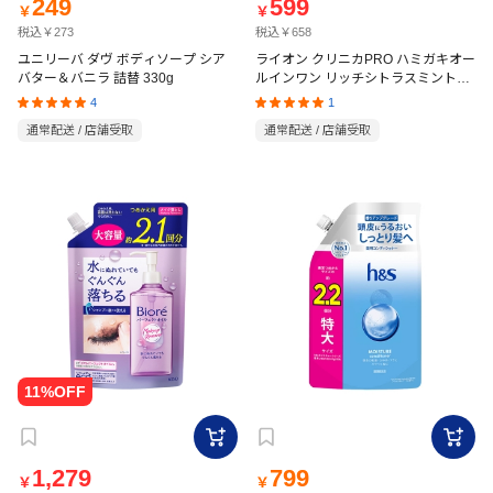
249
599
￥
￥
税込￥273
税込￥658
ユニリーバ ダヴ ボディソープ シア
ライオン クリニカPRO ハミガキオー
バター＆バニラ 詰替 330g
ルインワン リッチシトラスミント
95g
4
1
通常配送 / 店舗受取
通常配送 / 店舗受取
1,279
799
￥
￥