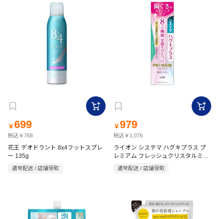
699
979
￥
￥
税込￥768
税込￥1,076
花王 デオドラント 8x4フットスプレ
ライオン システマ ハグキプラス プ
ー 135g
レミアム フレッシュクリスタルミン
ト 95g
通常配送 / 店舗受取
通常配送 / 店舗受取