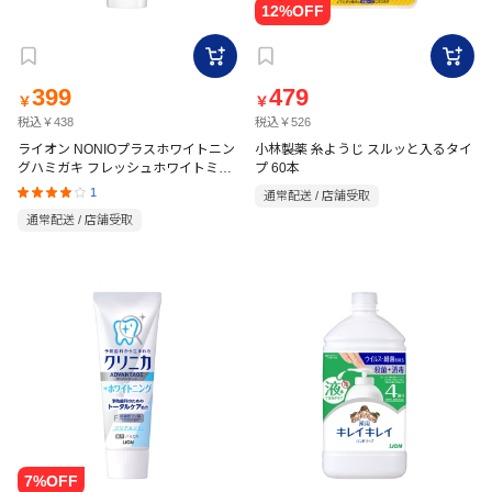
399
479
￥
￥
税込￥438
税込￥526
ライオン NONIOプラスホワイトニン
小林製薬 糸ようじ スルッと入るタイ
グハミガキ フレッシュホワイトミン
プ 60本
ト 130g
1
通常配送 / 店舗受取
通常配送 / 店舗受取