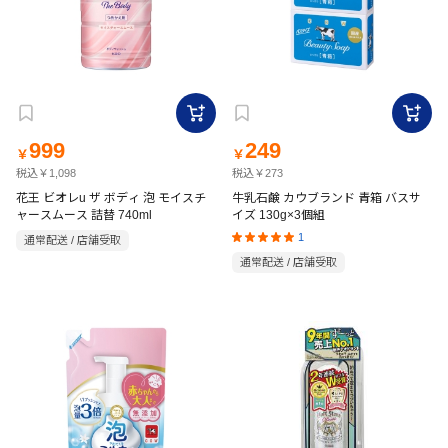
999
249
￥
￥
税込￥1,098
税込￥273
花王 ビオレu ザ ボディ 泡 モイスチ
牛乳石鹸 カウブランド 青箱 バスサ
ャースムース 詰替 740ml
イズ 130g×3個組
1
通常配送 / 店舗受取
通常配送 / 店舗受取