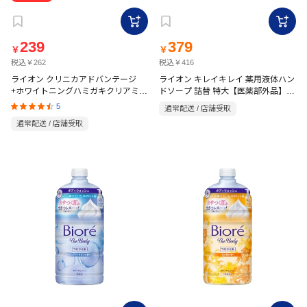
239
379
￥
￥
税込￥262
税込￥416
ライオン クリニカアドバンテージ
ライオン キレイキレイ 薬用液体ハン
+ホワイトニングハミガキクリアミン
ドソープ 詰替 特大【医薬部外品】
800ml
ト 130g
5
通常配送 / 店舗受取
通常配送 / 店舗受取