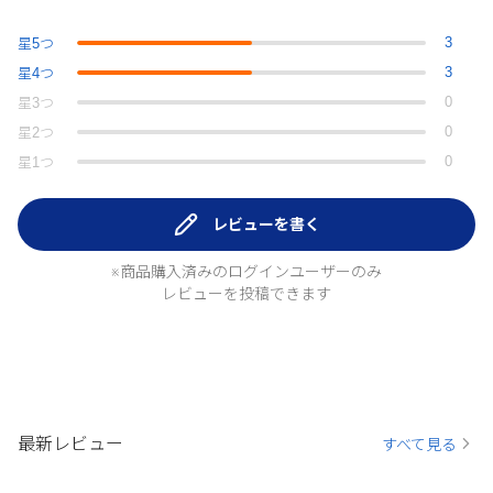
3
星
5
つ
3
星
4
つ
0
星
3
つ
0
星
2
つ
0
星
1
つ
レビューを書く
※商品購入済みのログインユーザーのみ
レビューを投稿できます
最新レビュー
すべて見る