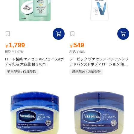
1,799
549
￥
￥
税込￥1,978
税込￥603
ロート製薬 ケアセラ APフェイス&ボ
シービック ヴァセリン インテンシブ
ディ乳液 大容量 替 370ml
アドバンスドボディローション 無香
料 200ml
通常配送 / 店舗受取
通常配送 / 店舗受取