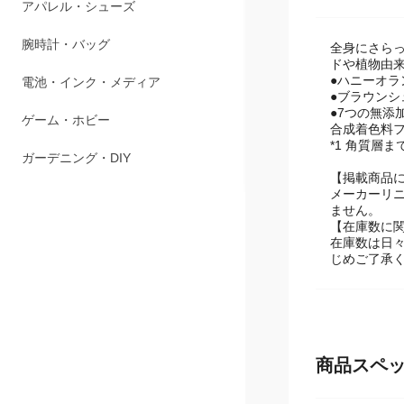
商品説明
ペット用品
アパレル・シューズ
全身にさらっ
ドや植物由来
●ハニーオラ
腕時計・バッグ
●ブラウンシュ
●7つの無添
電池・インク・メディア
合成着色料フ
*1 角質層ま
ゲーム・ホビー
【掲載商品
メーカーリ
ガーデニング・DIY
ません。
【在庫数に
在庫数は日
じめご了承
商品スペ