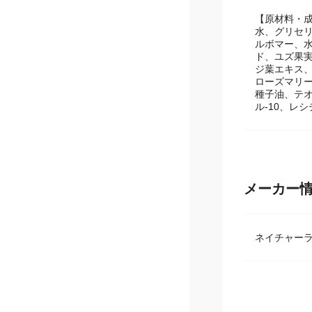
【原材料・
水、グリセリ
ルボマー、
ド、ユズ果
ジ葉エキス
ローズマリ
種子油、テ
ル-10、レ
メーカー
ネイチャー