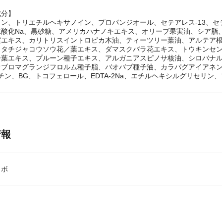
成分】
ン、トリエチルヘキサノイン、プロパンジオール、セテアレス-13、
水酸化Na、黒砂糖、アメリカハナノキエキス、オリーブ果実油、シア脂
実エキス、カリトリスイントロピカ木油、ティーツリー葉油、アルテア
、タチジャコウソウ花／葉エキス、ダマスクバラ花エキス、トウキンセ
ー葉エキス、プルーン種子エキス、アルガニアスピノサ核油、シロバナ
オブロマグランジフロルム種子脂、バオバブ種子油、カラパグアイアネ
シチン、BG、トコフェロール、EDTA-2Na、エチルヘキシルグリセリ
情報
ラボ