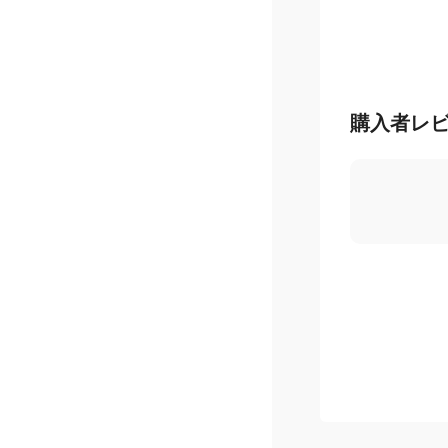
購入者レ
5.0
/ 5
星
5
つ
星
4
つ
星
3
つ
星
2
つ
星
1
つ