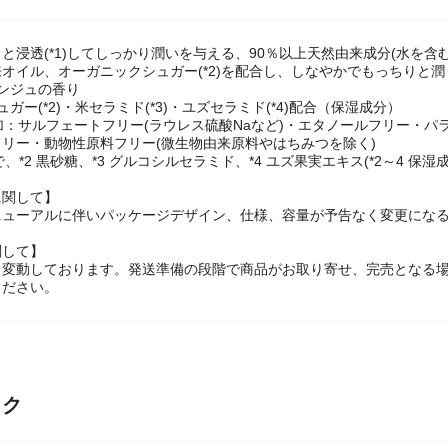
と浸透(*1)してしっかり潤いを与える、90％以上天然由来成分(水を
オイル、オーガニックシュガー(*2)を配合し、しなやかでもっちりと
ンジュの香り
ガー(*2)・米セラミド(*3)・ユズセラミド(*4)配合（保湿成分）
加：サルフェートフリー(ラウレス硫酸Naなど)・エタノールフリー・
リー・動物性原料フリー(微生物由来原料やはちみつを除く)
で、*2 黒砂糖、*3 グルコシルセラミド、*4 ユズ果実エキス(*2～4 保湿成
に関して】
ニューアルに伴いパッケージデザイン、仕様、容量が予告なく変更になる
関して】
々変動しております。発送準備の段階で商品がお取り寄せ、完売となる
ください。
ック