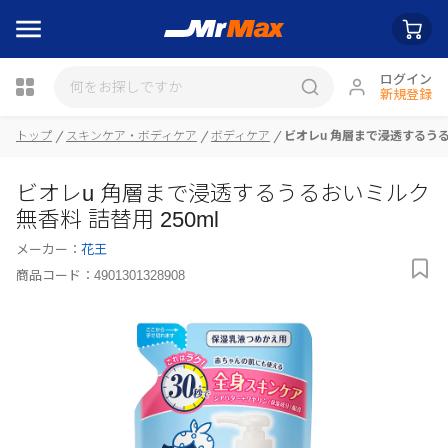
ログイン
新規登録
トップ
スキンケア・ボディケア
ボディケア
ビオレu 角層まで浸透するうるお
瓶詰
ビオレu 角層まで浸透するうるおいミルク
無香料 詰替用 250ml
メーカー：
花王
商品コード：
4901301328908