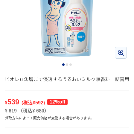
ビオレｕ角層まで浸透するうるおいミルク無香料 詰替用
539
12%off
¥
(税込¥
592
)
¥
619
（税込¥
680
）
受取方法によって販売価格が変動する場合があります。