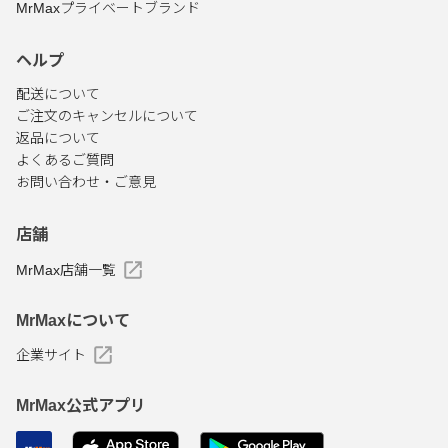
MrMaxプライベートブランド
ヘルプ
配送について
ご注文のキャンセルについて
返品について
よくあるご質問
お問い合わせ・ご意見
店舗
MrMax店舗一覧
MrMaxについて
企業サイト
MrMax公式アプリ