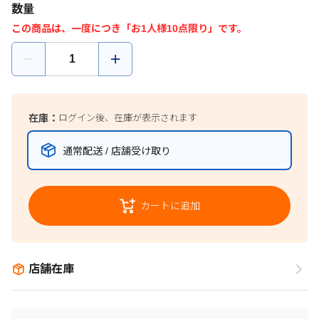
数量
この商品は、一度につき「お1人様10点限り」です。
在庫：
ログイン後、在庫が表示されます
通常配送 / 店舗受け取り
カートに追加
店舗在庫