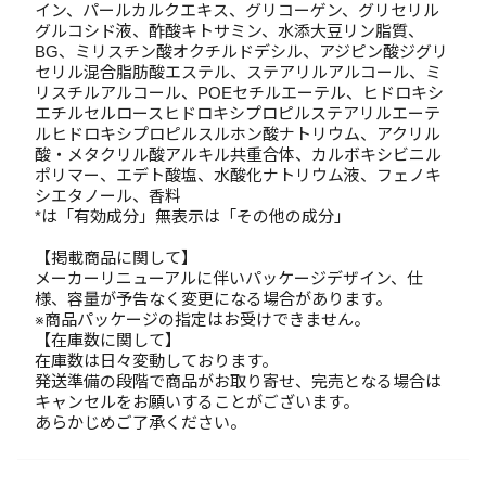
イン、パールカルクエキス、グリコーゲン、グリセリル
グルコシド液、酢酸キトサミン、水添大豆リン脂質、
BG、ミリスチン酸オクチルドデシル、アジピン酸ジグリ
セリル混合脂肪酸エステル、ステアリルアルコール、ミ
リスチルアルコール、POEセチルエーテル、ヒドロキシ
エチルセルロースヒドロキシプロピルステアリルエーテ
ルヒドロキシプロピルスルホン酸ナトリウム、アクリル
酸・メタクリル酸アルキル共重合体、カルボキシビニル
ポリマー、エデト酸塩、水酸化ナトリウム液、フェノキ
シエタノール、香料
*は「有効成分」無表示は「その他の成分」
【掲載商品に関して】
メーカーリニューアルに伴いパッケージデザイン、仕
様、容量が予告なく変更になる場合があります。
※商品パッケージの指定はお受けできません。
【在庫数に関して】
在庫数は日々変動しております。
発送準備の段階で商品がお取り寄せ、完売となる場合は
キャンセルをお願いすることがございます。
あらかじめご了承ください。