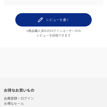
レビューを書く
※商品購入済みのログインユーザーのみ
レビューを投稿できます
お得なお買いもの
会員登録・ログイン
お得なセール