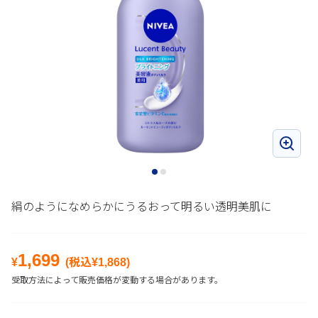
絹のようになめらかにうるおって明るい透明美肌に
1,699
¥
(税込¥
1,868
)
受取方法によって販売価格が変動する場合があります。