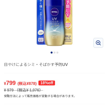
日やけによるシミ・そばかす予防UV
799
18%off
¥
(税込¥
878
)
¥
979
（税込¥
1,076
）
受取方法によって販売価格が変動する場合があります。