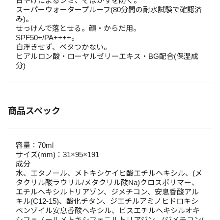
日やけによるシミ、そばかすを防ぐ。
スーパーウォータープルーフ(80分間の耐水試験で確認済
み)。
せっけんで落とせる。顔・からだ用。
SPF50+/PA++++。
白浮きせず、ベタつかない。
ヒアルロン酸・ローヤルゼリーエキス・BG配合(保湿成
分)
商品スペック
容量：70ml
サイズ(mm)：31×95×191
成分
水、エタノール、メトキシケイヒ酸エチルヘキシル、(メ
タクリル酸ラウリル/メタクリル酸Na)クロスポリマー、
エチルヘキシルトリアゾン、ジメチコン、安息香酸アル
キル(C12-15)、酸化チタン、ジエチルアミノヒドロキシ
ベンゾイル安息香酸ヘキシル、ビスエチルヘキシルオキ
シフェノールメトキシフェニルトリアジン、(ジメチコン/