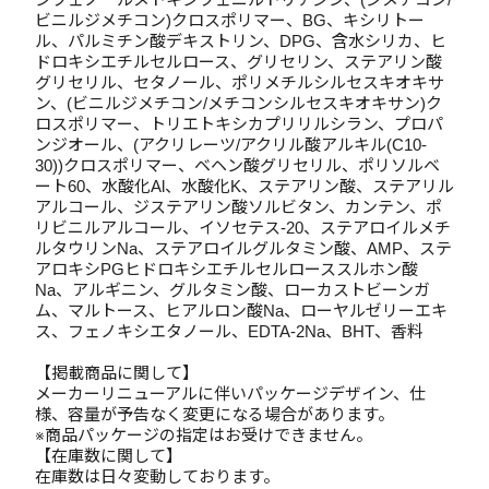
ビニルジメチコン)クロスポリマー、BG、キシリトー
ル、パルミチン酸デキストリン、DPG、含水シリカ、ヒ
ドロキシエチルセルロース、グリセリン、ステアリン酸
グリセリル、セタノール、ポリメチルシルセスキオキサ
ン、(ビニルジメチコン/メチコンシルセスキオキサン)ク
ロスポリマー、トリエトキシカプリリルシラン、プロパ
ンジオール、(アクリレーツ/アクリル酸アルキル(C10-
30))クロスポリマー、ベヘン酸グリセリル、ポリソルベ
ート60、水酸化Al、水酸化K、ステアリン酸、ステアリル
アルコール、ジステアリン酸ソルビタン、カンテン、ポ
リビニルアルコール、イソセテス-20、ステアロイルメチ
ルタウリンNa、ステアロイルグルタミン酸、AMP、ステ
アロキシPGヒドロキシエチルセルローススルホン酸
Na、アルギニン、グルタミン酸、ローカストビーンガ
ム、マルトース、ヒアルロン酸Na、ローヤルゼリーエキ
ス、フェノキシエタノール、EDTA-2Na、BHT、香料
【掲載商品に関して】
メーカーリニューアルに伴いパッケージデザイン、仕
様、容量が予告なく変更になる場合があります。
※商品パッケージの指定はお受けできません。
【在庫数に関して】
在庫数は日々変動しております。