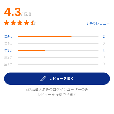
4.3
/ 5.0
3件のレビュー
2
星
5
つ
0
星
4
つ
1
星
3
つ
0
星
2
つ
0
星
1
つ
レビューを書く
※商品購入済みのログインユーザーのみ
レビューを投稿できます