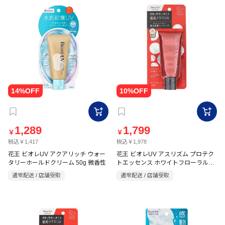
1,289
1,799
￥
￥
税込￥1,417
税込￥1,978
花王 ビオレUV アクアリッチ ウォー
花王 ビオレUV アスリズム プロテク
タリーホールドクリーム 50g 微香性
トエッセンス ホワイトフローラルの
香り 70g
通常配送 / 店舗受取
通常配送 / 店舗受取