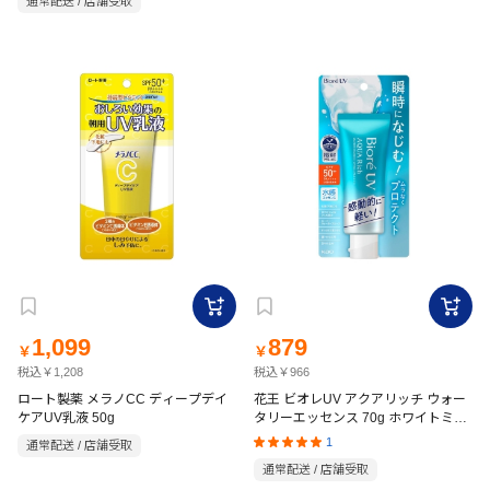
通常配送 / 店舗受取
1,099
879
￥
￥
税込￥1,208
税込￥966
ロート製薬 メラノCC ディープデイ
花王 ビオレUV アクアリッチ ウォー
ケアUV乳液 50g
タリーエッセンス 70g ホワイトミュ
ゲの優しい香り
1
通常配送 / 店舗受取
通常配送 / 店舗受取