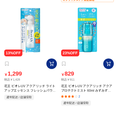
1,299
829
￥
￥
税込￥1,428
税込￥911
花王 ビオレUV アクアリッチ ライト
花王 ビオレUV アクアリッチ アクア
アップエッセンス フレッシュパウチ
プロテクトミスト 60ml みずみずし
120g 透明感のあるホワイトフローラ
いフレッシュシトラスの香り
2
通常配送 / 店舗受取
ルの香り
通常配送 / 店舗受取