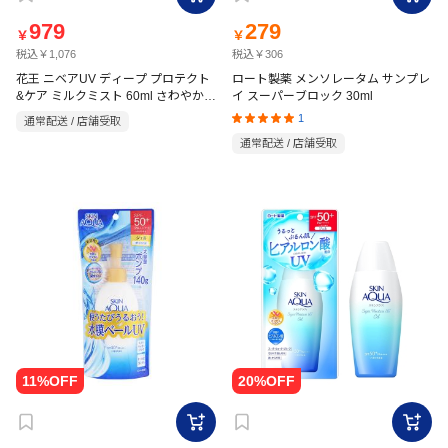
979
279
￥
￥
税込￥1,076
税込￥306
花王 ニベアUV ディープ プロテクト
ロート製薬 メンソレータム サンプレ
&ケア ミルクミスト 60ml さわやかで
イ スーパーブロック 30ml
透明感あるクリアフローラルの香り
1
通常配送 / 店舗受取
通常配送 / 店舗受取