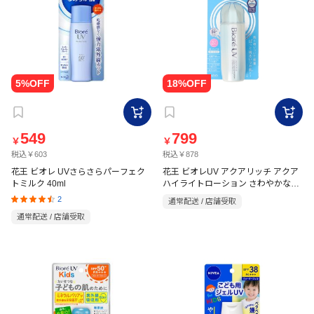
549
799
￥
￥
税込￥603
税込￥878
花王 ビオレ UVさらさらパーフェク
花王 ビオレUV アクアリッチ アクア
トミルク 40ml
ハイライトローション さわやかなフ
レッシュミュゲの香り 70ml
2
通常配送 / 店舗受取
通常配送 / 店舗受取