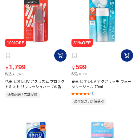
1,799
599
￥
￥
税込￥1,978
税込￥658
花王 ビオレUV アスリズム プロテク
花王 ビオレUV アクアリッチ ウォー
トミスト リフレッシュハーブの香り
タリージェル 70ml
70ml
3
通常配送 / 店舗受取
通常配送 / 店舗受取