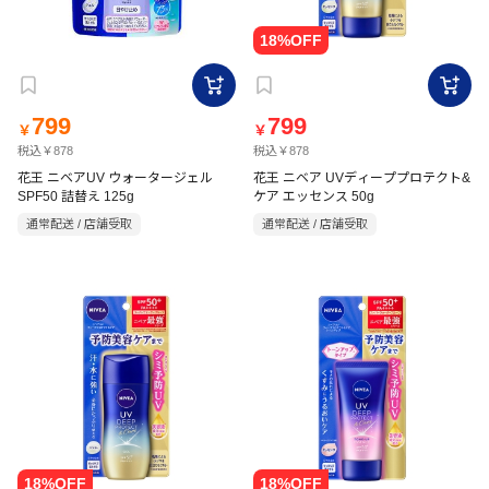
799
799
￥
￥
税込￥878
税込￥878
花王 ニベアUV ウォータージェル
花王 ニベア UVディーププロテクト&
SPF50 詰替え 125g
ケア エッセンス 50g
通常配送 / 店舗受取
通常配送 / 店舗受取