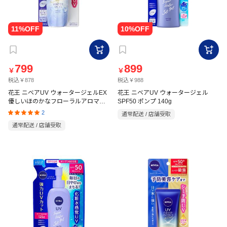
799
899
￥
￥
税込￥878
税込￥988
花王 ニベアUV ウォータージェルEX
花王 ニベアUV ウォータージェル
優しいほのかなフローラルアロマの
SPF50 ポンプ 140g
香り 80g
2
通常配送 / 店舗受取
通常配送 / 店舗受取