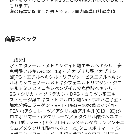
粉・ちり・ほこり・ＰＭ2.5などの環境ストレスからもま
もります。
海の環境に配慮した処方です。※国内基準自社最高値
商品スペック
【成分】
水・エタノール・メトキシケイヒ酸エチルヘキシル・安
息香酸アルキル(C12－15)・ジ(カプリル酸／カプリン
酸)PG・エチルヘキシルトリアゾン・ビスエチルヘキシ
ルオキシフェノールメトキシフェニルトリアジン・ジエ
チルアミノヒドロキシベンゾイル安息香酸ヘキシル・
BG・シリカ・イソドデカン・DPG・カミツレ花エキ
ス・セージ葉エキス・ヒアルロン酸Na・ホホバ種子油・
加水分解コラーゲン・BHT・PEG－10水添ヒマシ油・
TEA・(アクリレーツ／アクリル酸アルキル(C10－30))ク
ロスポリマー・(アクリレーツ／メタクリル酸ベヘネス－
25)コポリマー・(アクリロイルジメチルタウリンアンモニ
ウム／メタクリル酸ベヘネス－25)クロスポリマー・(ジ
メチコン／フェニルビニルジメチコン)クロスポリマー・