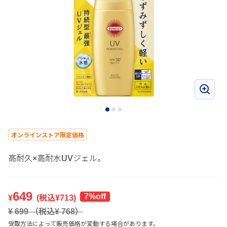
オンラインストア限定価格
高耐久×高耐水UVジェル。
649
7%off
¥
(税込¥
713
)
¥
699
（税込¥
768
）
受取方法によって販売価格が変動する場合があります。