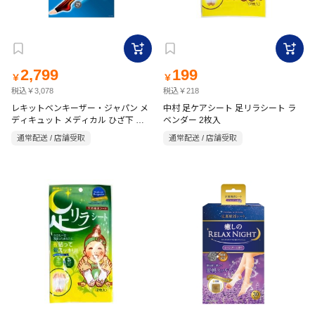
2,799
199
￥
￥
税込￥3,078
税込￥218
レキットベンキーザー・ジャパン メ
中村 足ケアシート 足リラシート ラ
ディキュット メディカル ひざ下 ブ
ベンダー 2枚入
ラック L
通常配送 / 店舗受取
通常配送 / 店舗受取