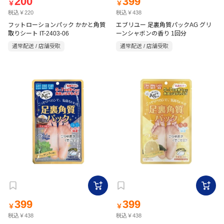
200
399
￥
￥
税込￥220
税込￥438
フットローションパック かかと角質
エブリユー 足裏角質パックAG グリ
取りシート IT-2403-06
ーンシャボンの香り 1回分
通常配送 / 店舗受取
通常配送 / 店舗受取
399
399
￥
￥
税込￥438
税込￥438