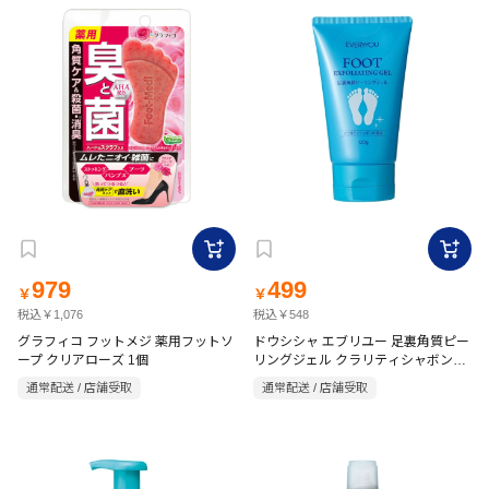
979
499
￥
￥
税込￥1,076
税込￥548
グラフィコ フットメジ 薬用フットソ
ドウシシャ エブリユー 足裏角質ピー
ープ クリアローズ 1個
リングジェル クラリティシャボンの
香り 120g
通常配送 / 店舗受取
通常配送 / 店舗受取