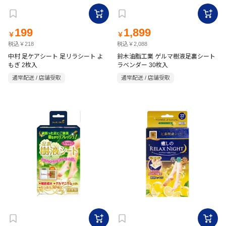
199
1,899
￥
￥
税込￥218
税込￥2,088
中村 足ケアシート 足リラシート よ
鈴木油脂工業 ゲルマ樹液足裏シート
もぎ 2枚入
ラベンダー 30枚入
通常配送 / 店舗受取
通常配送 / 店舗受取