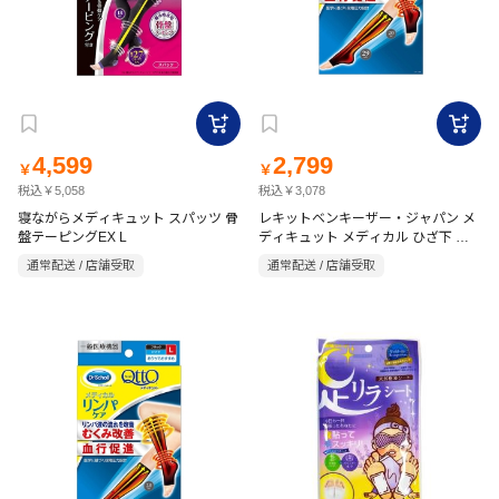
4,599
2,799
￥
￥
税込￥5,058
税込￥3,078
寝ながらメディキュット スパッツ 骨
レキットベンキーザー・ジャパン メ
盤テーピングEX L
ディキュット メディカル ひざ下 ブ
ラック M
通常配送 / 店舗受取
通常配送 / 店舗受取