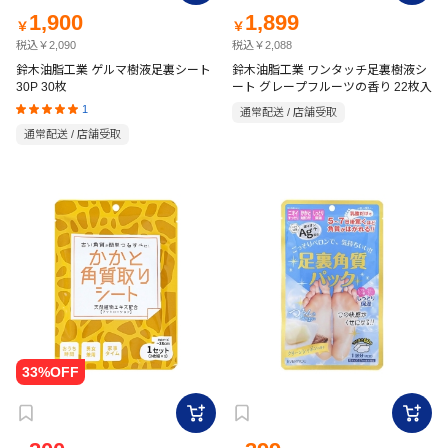
1,900
1,899
￥
￥
税込￥2,090
税込￥2,088
鈴木油脂工業 ゲルマ樹液足裏シート
鈴木油脂工業 ワンタッチ足裏樹液シ
30P 30枚
ート グレープフルーツの香り 22枚入
1
通常配送 / 店舗受取
通常配送 / 店舗受取