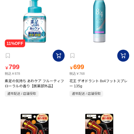
799
699
￥
￥
税込￥878
税込￥768
素足の気持ち あわケア フルーティフ
花王 デオドラント 8x4フットスプレ
ローラルの香り【医薬部外品】
ー 135g
通常配送 / 店舗受取
通常配送 / 店舗受取