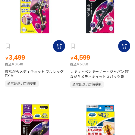
3,499
4,599
￥
￥
税込￥3,848
税込￥5,058
寝ながらメディキュット フルレッグ
レキットベンキーザー・ジャパン 寝
EX M
ながらメディキュットスパッツ骨盤
EX Mサイズ
通常配送 / 店舗受取
通常配送 / 店舗受取