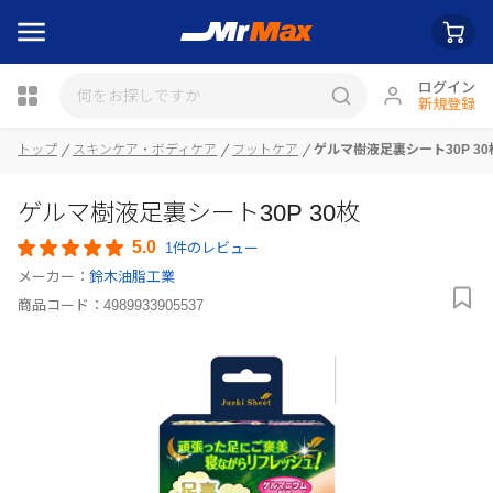
ログイン
新規登録
トップ
スキンケア・ボディケア
フットケア
ゲルマ樹液足裏シート30P 30
瓶詰
ゲルマ樹液足裏シート30P 30枚
5.0
1件のレビュー
メーカー：
鈴木油脂工業
商品コード：
4989933905537