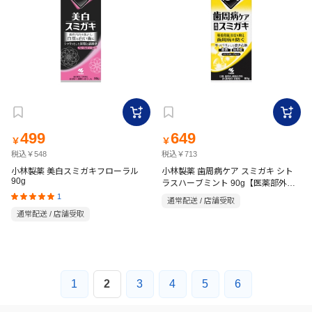
499
649
￥
￥
税込￥548
税込￥713
小林製薬 美白スミガキフローラル
小林製薬 歯周病ケア スミガキ シト
90g
ラスハーブミント 90g【医薬部外
品】
1
通常配送 / 店舗受取
通常配送 / 店舗受取
1
2
3
4
5
6