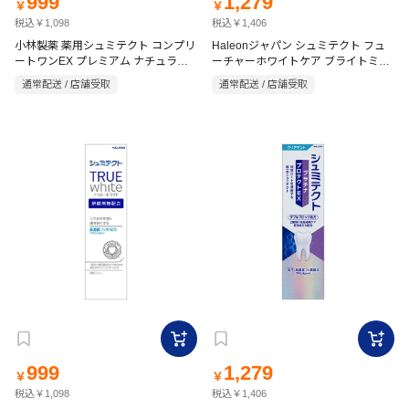
999
1,279
￥
￥
税込￥1,098
税込￥1,406
小林製薬 薬用シュミテクト コンプリ
Haleonジャパン シュミテクト フュ
ートワンEX プレミアム ナチュラル
ーチャーホワイトケア ブライトミン
ミント<1450ppm>(90g)
ト 80g【医薬部外品】
通常配送 / 店舗受取
通常配送 / 店舗受取
999
1,279
￥
￥
税込￥1,098
税込￥1,406