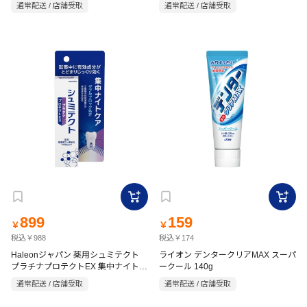
ト 80g【医薬部外品】
ス 90g【医薬部外品】
通常配送 / 店舗受取
通常配送 / 店舗受取
899
159
￥
￥
税込￥988
税込￥174
Haleonジャパン 薬用シュミテクト
ライオン デンタークリアMAX スーパ
プラチナプロテクトEX 集中ナイトケ
ークール 140g
ア 【医薬部外品】
通常配送 / 店舗受取
通常配送 / 店舗受取