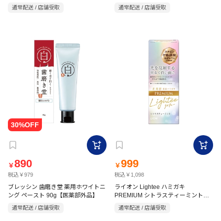
ト 130g
部外品】
通常配送 / 店舗受取
通常配送 / 店舗受取
890
999
￥
￥
税込￥979
税込￥1,098
ブレッシン 歯磨き堂 薬用ホワイトニ
ライオン Lightee ハミガキ
ング ペースト 90g【医薬部外品】
PREMIUM シトラスティーミント香
味 53g
通常配送 / 店舗受取
通常配送 / 店舗受取