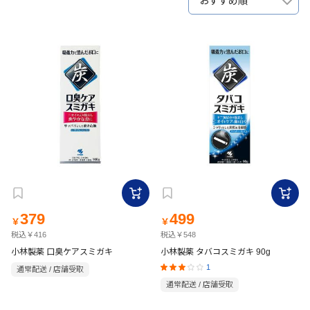
おすすめ順
379
499
￥
￥
税込￥416
税込￥548
小林製薬 口臭ケアスミガキ
小林製薬 タバコスミガキ 90g
1
通常配送 / 店舗受取
通常配送 / 店舗受取