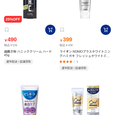
490
399
￥
￥
税込￥539
税込￥438
歯磨き粉 ハニッククリーム ハード
ライオン NONIOプラスホワイトニン
45g
グハミガキ フレッシュホワイトミン
ト 130g
1
通常配送 / 店舗受取
通常配送 / 店舗受取