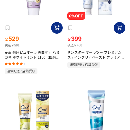
529
399
￥
￥
税込￥581
税込￥438
花王 薬用ピュオーラ 美白ケア ハミ
サンスター オーラツー プレミアム
ガキ ホワイトミント 115g【医薬部
ステインクリアペースト プレミアム
外品】
ミント 100g【医薬部外品】
1
通常配送 / 店舗受取
通常配送 / 店舗受取