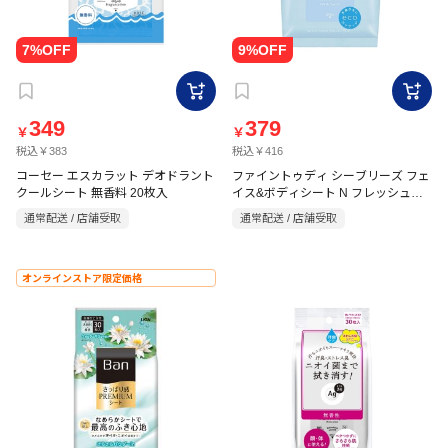
349
379
￥
￥
税込￥383
税込￥416
コーセー エスカラット デオドラント
ファイントゥディ シーブリーズ フェ
クールシート 無香料 20枚入
イス&ボディシート N フレッシュサ
ボン 30枚入
通常配送 / 店舗受取
通常配送 / 店舗受取
オンラインストア限定価格