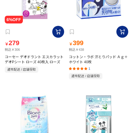
279
399
￥
￥
税込￥306
税込￥438
コーセー デオドラント エスカラット
コットン・ラボ 汗とりパッド Ａｇ＋
デオPシート ローズ 40枚入 ローズ
ホワイト 40枚
1
通常配送 / 店舗受取
通常配送 / 店舗受取