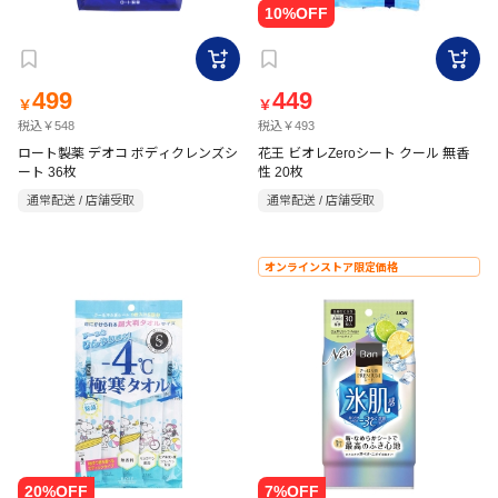
499
449
￥
￥
税込￥548
税込￥493
ロート製薬 デオコ ボディクレンズシ
花王 ビオレZeroシート クール 無香
ート 36枚
性 20枚
通常配送 / 店舗受取
通常配送 / 店舗受取
オンラインストア限定価格