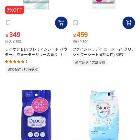
349
459
￥
￥
税込￥383
税込￥504
ライオン Ban プレミアムシート パウ
ファイントゥデイ エージー24 クリア
ダーin ウォーターリリーの香り （30
シャワーシートn(無香性) 30枚
枚）
1
通常配送 / 店舗受取
通常配送 / 店舗受取