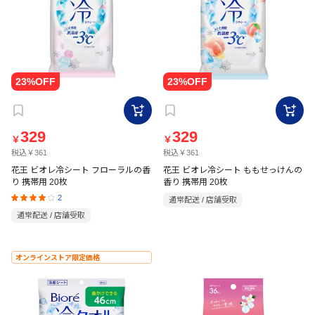
329
329
￥
￥
税込￥361
税込￥361
花王 ビオレ冷シート フローラルの香
花王 ビオレ冷シート ももせっけんの
り 携帯用 20枚
香り 携帯用 20枚
2
通常配送 / 店舗受取
通常配送 / 店舗受取
オンラインストア限定価格