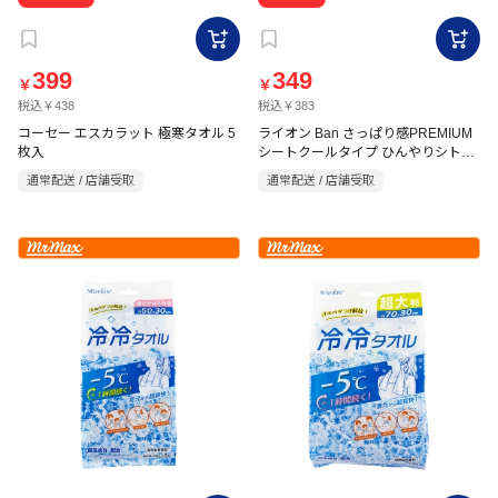
399
349
￥
￥
税込￥438
税込￥383
コーセー エスカラット 極寒タオル 5
ライオン Ban さっぱり感PREMIUM
枚入
シートクールタイプ ひんやりシトラ
ス 30枚
通常配送 / 店舗受取
通常配送 / 店舗受取