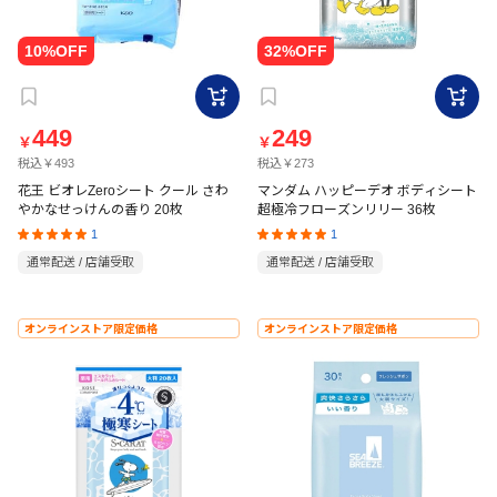
449
249
￥
￥
税込￥493
税込￥273
花王 ビオレZeroシート クール さわ
マンダム ハッピーデオ ボディシート
やかなせっけんの香り 20枚
超極冷フローズンリリー 36枚
1
1
通常配送 / 店舗受取
通常配送 / 店舗受取
オンラインストア限定価格
オンラインストア限定価格