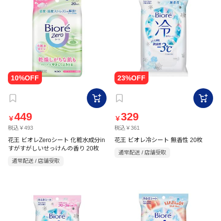
449
329
￥
￥
税込￥493
税込￥361
花王 ビオレZeroシート 化粧水成分in
花王 ビオレ冷シート 無香性 20枚
すがすがしいせっけんの香り 20枚
通常配送 / 店舗受取
通常配送 / 店舗受取