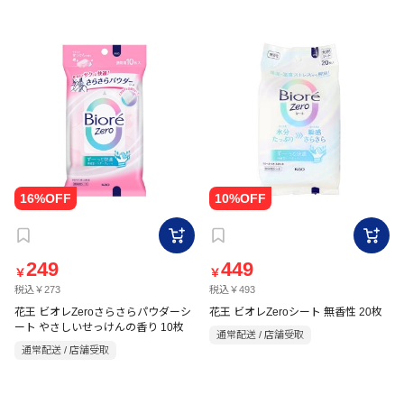
249
449
￥
￥
税込￥273
税込￥493
花王 ビオレZeroさらさらパウダーシ
花王 ビオレZeroシート 無香性 20枚
ート やさしいせっけんの香り 10枚
通常配送 / 店舗受取
通常配送 / 店舗受取