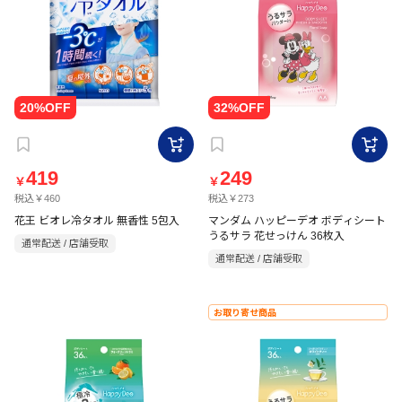
419
249
￥
￥
税込￥460
税込￥273
花王 ビオレ冷タオル 無香性 5包入
マンダム ハッピーデオ ボディシート
うるサラ 花せっけん 36枚入
通常配送 / 店舗受取
通常配送 / 店舗受取
お取り寄せ商品