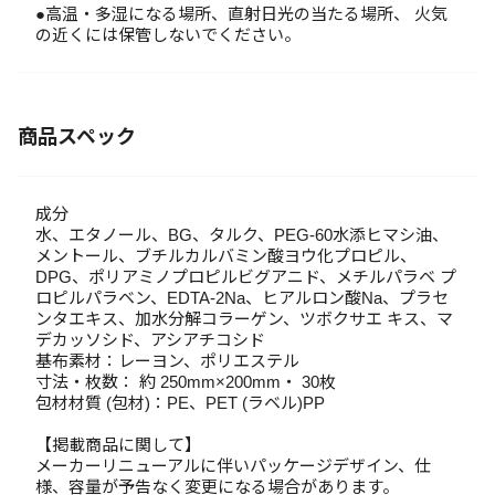
●高温・多湿になる場所、直射日光の当たる場所、 火気
の近くには保管しないでください。
商品スペック
成分
水、エタノール、BG、タルク、PEG-60水添ヒマシ油、
メントール、ブチルカルバミン酸ヨウ化プロピル、
DPG、ポリアミノプロピルビグアニド、メチルパラベ プ
ロピルパラベン、EDTA-2Na、ヒアルロン酸Na、プラセ
ンタエキス、加水分解コラーゲン、ツボクサエ キス、マ
デカッソシド、アシアチコシド
基布素材：レーヨン、ポリエステル
寸法・枚数： 約 250mm×200mm・ 30枚
包材材質 (包材)：PE、PET (ラベル)PP
【掲載商品に関して】
メーカーリニューアルに伴いパッケージデザイン、仕
様、容量が予告なく変更になる場合があります。