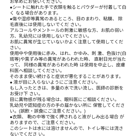
お早めにお使いください。
●シートに触れた手で衣類を触るとパウダーが付着して白
く なる場合があります。
●傷や湿疹等異常のあるところ、目のまわり、粘膜、 除
毛直後には使用しないでくだ さい。
アルコールやメントールの刺激に敏感な方、お肌の弱い
方、乳幼児には使用しないでください。
お肌に異常が生じていないかよく注意して使用してくだ
さい。
使用中や使用後に赤み、はれ、かゆみ、刺 激、色抜け(白
斑等)や黒ずみ等の異常があらわれた時、 直射日光が当た
って、 同様の異常があらわれた時 は使用を中止し、皮膚
科医へ相談してください。
そのまま使い続けると症状が悪化することがあります。
● 液が目に入らないようにご注意ください。
もし入ったときは、多量の水で洗い流し、医師の診断を
お受け下 さい。
目に異物感が残る場合は、眼科医にご相談ください。
乳幼児や認知症の方の手の届かない所に 保管してくださ
い。(誤飲・誤食にご注意ください。)
●衣類、 鞄の中等で強く押されると液がしみ出る場合 が
ありますので、ご注意ください。
このシートは水には溶けませんので、トイレ等には流さ
ないでくださ い。