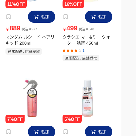
追加
追加
889
499
￥
￥
税込￥977
税込￥548
マンダム ルシード ヘアリ
クラシエ マー&ミー ウォ
キッド 200ml
ーター 詰替 450ml
1
通常配送 / 店舗受取
通常配送 / 店舗受取
追加
追加