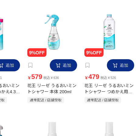
追加
追加
追加
579
479
￥
￥
1
税込￥636
税込￥526
うるおいミン
花王 リーゼ うるおいミン
花王 リーゼ うるおいミン
かえ4.3回
トシャワー 本体 200ml
トシャワー つめかえ用
340ml
受取
通常配送 / 店舗受取
通常配送 / 店舗受取