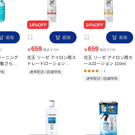
追加
追加
追加
659
659
￥
￥
1
税込￥724
税込￥724
モーニング
花王 リーゼ アイロン用ス
花王 リーゼ アイロン用カ
髪さらミ
トレートローション
ールローション 110ml
110ml
l
1
受取
通常配送 / 店舗受取
通常配送 / 店舗受取