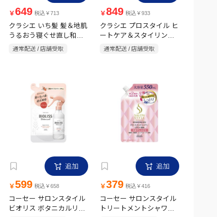
649
849
￥
￥
税込￥713
税込￥933
クラシエ いち髪 髪＆地肌
クラシエ プロスタイル ヒ
うるおう寝ぐせ直し和草
ートケア＆スタイリング
シャワー 250ml
ローション 120ml
通常配送 / 店舗受取
通常配送 / 店舗受取
追加
追加
599
379
￥
￥
税込￥658
税込￥416
コーセー サロンスタイル
コーセー サロンスタイル
ビオリス ボタニカルリフ
トリートメントシャワー