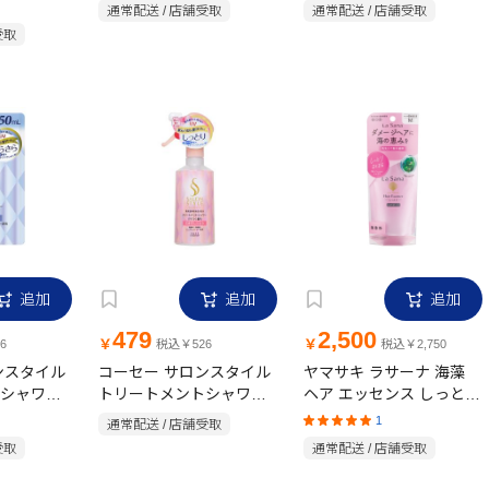
ハーブの香
ター アロマローズの香り
レッシュ＆モイスト ヘア
通常配送 / 店舗受取
通常配送 / 店舗受取
詰替用 450ml
ウォーター
受取
追加
追加
追加
479
2,500
￥
￥
6
税込￥526
税込￥2,750
ンスタイル
コーセー サロンスタイル
ヤマサキ ラサーナ 海藻
シャワー
トリートメントシャワー
ヘア エッセンス しっとり
550ml
A しっとり 300ml
Mサイズ 詰め替え用 (洗
1
通常配送 / 店舗受取
い流さないトリートメン
受取
通常配送 / 店舗受取
ト) 無香料 70ml