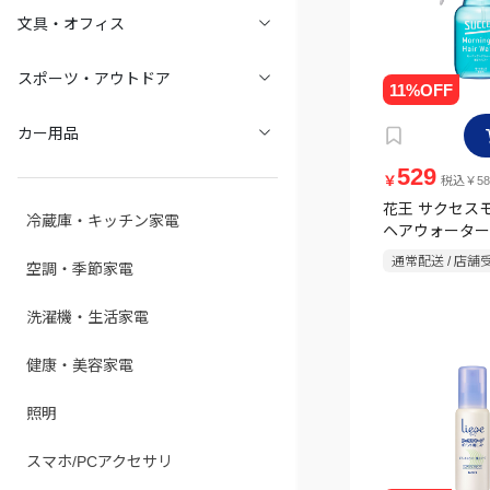
文具・オフィス
スポーツ・アウトドア
カー用品
529
￥
税込￥58
花王 サクセス
冷蔵庫・キッチン家電
ヘアウォーター
スト本体 280m
通常配送 / 店舗
空調・季節家電
洗濯機・生活家電
健康・美容家電
照明
スマホ/PCアクセサリ