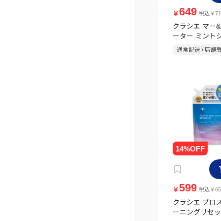
649
￥
税込￥71
クラシエ マー&
ーター ミント
体 250ml
通常配送 / 店舗
599
￥
税込￥65
クラシエ プロ
ーニングリセッ