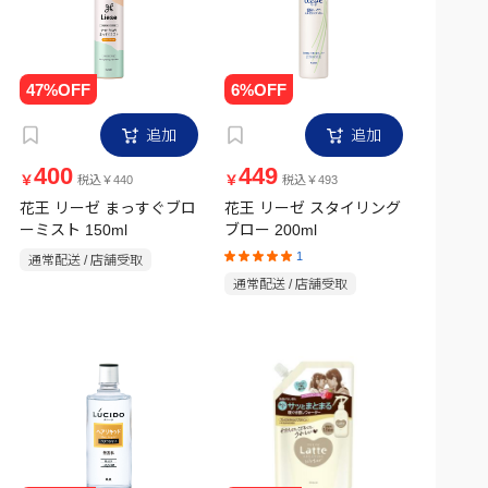
追加
追加
400
449
￥
￥
税込￥440
税込￥493
花王 リーゼ まっすぐブロ
花王 リーゼ スタイリング
ーミスト 150ml
ブロー 200ml
1
通常配送 / 店舗受取
通常配送 / 店舗受取