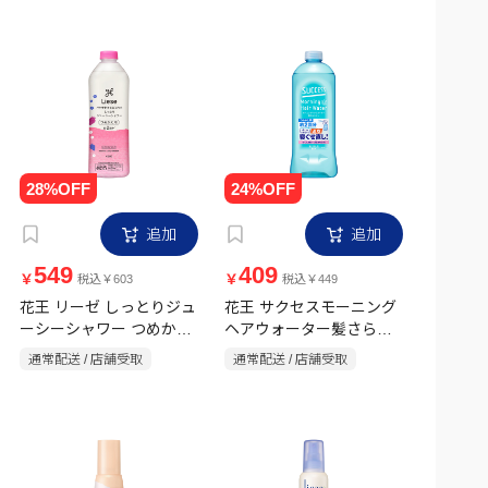
追加
追加
549
409
￥
￥
税込￥603
税込￥449
花王 リーゼ しっとりジュ
花王 サクセスモーニング
ーシーシャワー つめかえ
ヘアウォーター髪さらミ
用 340ml
スト詰替用 440ml
通常配送 / 店舗受取
通常配送 / 店舗受取