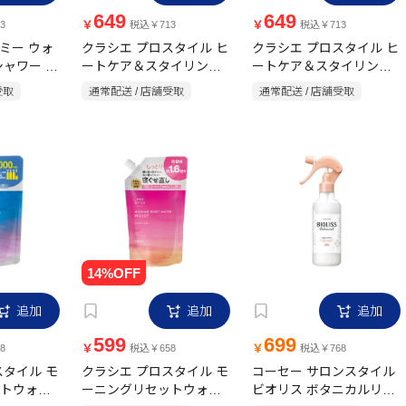
649
649
￥
￥
3
税込￥713
税込￥713
ミー ウォ
クラシエ プロスタイル ヒ
クラシエ プロスタイル ヒ
シャワー 本
ートケア＆スタイリング
ートケア＆スタイリング
ミストシャワー 詰替用
ミストシャワー 本体
受取
通常配送 / 店舗受取
通常配送 / 店舗受取
420ml
280ml
追加
追加
追加
599
699
￥
￥
8
税込￥658
税込￥768
スタイル モ
クラシエ プロスタイル モ
コーセー サロンスタイル
トウォー
ーニングリセットウォー
ビオリス ボタニカルリフ