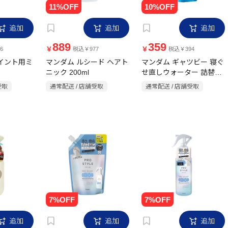
追加
追加
追加
889
359
￥
￥
6
税込￥977
税込￥394
ポイント用ミ
マンダム ルシード ヘアト
マンダム ギャツビー 寝ぐ
ニック 200ml
せ直しウォーター 詰替え
用 250ml シトラス
受取
通常配送 / 店舗受取
通常配送 / 店舗受取
追加
追加
追加