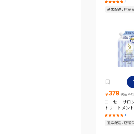
ター シトラス
2
り 詰替 1000ml
通常配送 / 店舗
379
￥
税込￥41
コーセー サロ
トリートメント
さらさら 詰替用 
1
通常配送 / 店舗