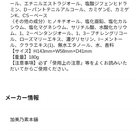
ール、エチニルエストラジオール、塩酸ジフェンヒドラ
ミン、D－パントテニルアルコール、カミゲンE、カミゲ
ンK、CS－ベース
〈その他の成分〉ヒノキチオール、塩化亜鉛、塩化カル
シウム、塩化マグネシウム、サリチル酸、水酸化カリウ
ム、1、2－ペンタンジオール、1、3－ブチレングリコー
ル、ローズマリーエキス、濃グリセリン、l－メントー
ル、クララエキス(1)、無水エタノール、水、香料
【サイズ】H143mm×W58mm×D41mm
【重量】180g
【注意事項】必ず「使用上の注意」等をよくお読みいた
だいてからご使用ください。
メーカー情報
加美乃素本舗