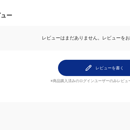
ビュー
.0
最新レビュ
1件のレビュー
0
NAさん
1
ドライヤー前に
0
少し重めのオイ
0
使用感がいいで
0
レビューを書く