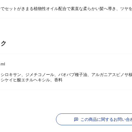
ーでセットがきまる植物性オイル配合で素直な柔らかい髪へ導き、ツヤ
ック
ml
タシロキサン、ジメチコノール、バオバブ種子油、アルガニアスピノサ
キシケイヒ酸エチルヘキシル、香料
この商品に関するお問い合