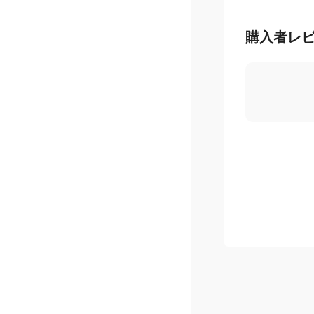
購入者レ
4.0
/ 5
星
5
つ
星
4
つ
星
3
つ
星
2
つ
星
1
つ