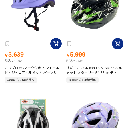
3,639
5,999
￥
￥
税込￥4,002
税込￥6,598
カリプロ SGマーク付き インモール
サギサカ OGK kabuto STARRY ヘル
ド・ジュニアヘルメット パープル
メット スターリー 54-56cm ティラ
IMH-60560
ノブラック
通常配送 / 店舗受取
通常配送 / 店舗受取