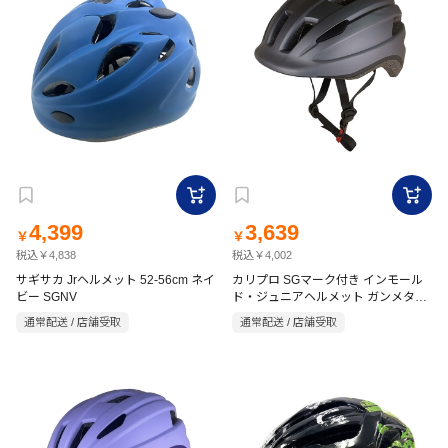
4,399
3,639
￥
￥
税込￥4,838
税込￥4,002
サギサカ Jrヘルメット 52-56cm ネイ
カリプロ SGマーク付き インモール
ビー SGNV
ド・ジュニアヘルメット ガンメタル
IMH-60560
通常配送 / 店舗受取
通常配送 / 店舗受取