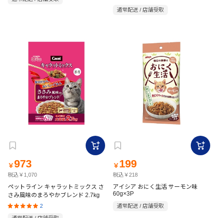
加 60g 8袋パック
通常配送 / 店舗受取
973
199
￥
￥
税込￥1,070
税込￥218
ペットライン キャラットミックス さ
アイシア おにく生活 サーモン味
60g×3P
さみ風味のまろやかブレンド 2.7kg
2
通常配送 / 店舗受取