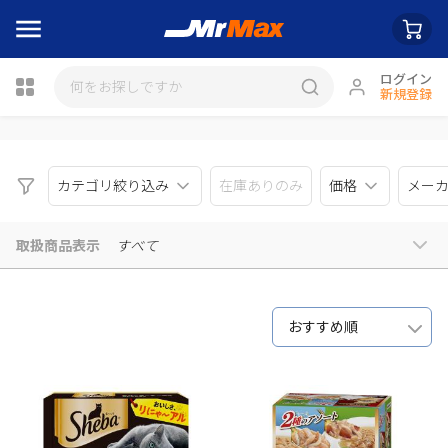
ログイン
新規登録
瓶詰
カテゴリ絞り込み
在庫ありのみ
価格
メー
取扱商品表示
すべて
おすすめ順