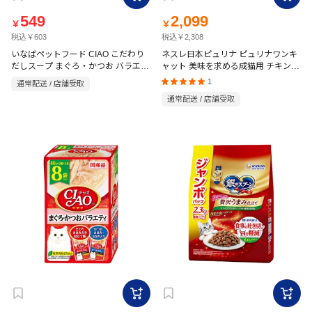
549
2,099
￥
￥
税込￥603
税込￥2,308
いなばペットフード CIAO こだわり
ネスレ日本ピュリナ ピュリナワンキ
だしスープ まぐろ・かつお バラエテ
ャット 美味を求める成猫用 チキン
2kg
ィ 30g×8P
1
通常配送 / 店舗受取
通常配送 / 店舗受取