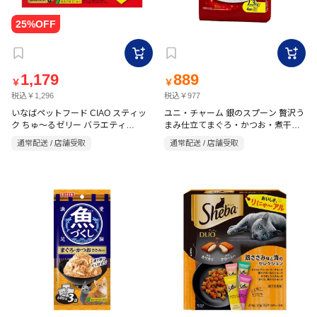
1,179
889
￥
￥
税込￥1,296
税込￥977
いなばペットフード CIAO スティッ
ユニ・チャーム 銀のスプーン 贅沢う
ク ちゅ～るゼリー バラエティ
まみ仕立てまぐろ・かつお・煮干
15g×40P
し・ささみ・緑黄色野菜味 1.3kg
通常配送 / 店舗受取
通常配送 / 店舗受取