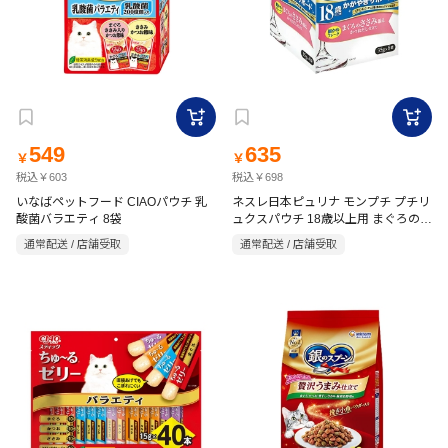
549
635
￥
￥
税込￥603
税込￥698
いなばペットフード CIAOパウチ 乳
ネスレ日本ピュリナ モンプチ プチリ
酸菌バラエティ 8袋
ュクスパウチ 18歳以上用 まぐろのさ
さみ添え 35g×8袋入
通常配送 / 店舗受取
通常配送 / 店舗受取