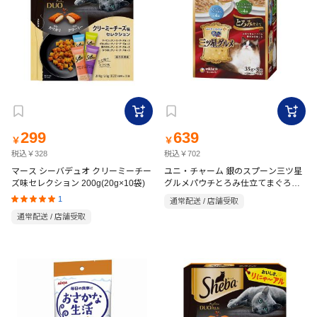
299
639
￥
￥
税込￥328
税込￥702
マース シーバデュオ クリーミーチー
ユニ・チャーム 銀のスプーン三ツ星
ズ味セレクション 200g(20g×10袋)
グルメパウチとろみ仕立てまぐろに
しらす添え&まぐろ・かつおにかつお
1
通常配送 / 店舗受取
節添え35g×8袋
通常配送 / 店舗受取