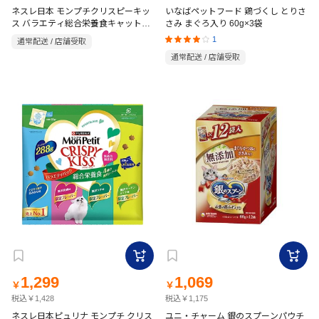
ネスレ日本 モンプチクリスピーキッ
いなばペットフード 鶏づくし とりさ
ス バラエティ総合栄養食キャットニ
さみ まぐろ入り 60g×3袋
ップ入り４種の贅沢シーフード＆チ
1
通常配送 / 店舗受取
キン味 312g
通常配送 / 店舗受取
1,299
1,069
￥
￥
税込￥1,428
税込￥1,175
ネスレ日本ピュリナ モンプチ クリス
ユニ・チャーム 銀のスプーンパウチ