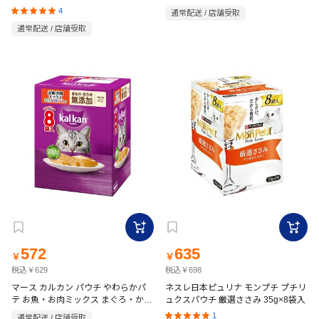
キン 2kg
12g×15袋
4
通常配送 / 店舗受取
通常配送 / 店舗受取
572
635
￥
￥
税込￥629
税込￥698
マース カルカン パウチ やわらかパ
ネスレ日本ピュリナ モンプチ プチリ
テ お魚・お肉ミックス まぐろ・かつ
ュクスパウチ 厳選ささみ 35g×8袋入
お・ささみ入り 着色料・発色剤 無添
1
通常配送 / 店舗受取