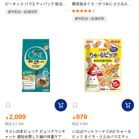
ピーキッス バラエティパック 総合栄
無添加まぐろ・かつおにささみ入り
養食 4種の贅沢シーフード 288g
60g×12袋
1
通常配送 / 店舗受取
通常配送 / 店舗受取
2,099
879
￥
￥
税込￥2,308
税込￥966
ネスレ日本ピュリナ ピュリナワンキ
いなばペットフード CIAO ちゅ～る
ャット 避妊去勢した猫の体重ケア チ
ビッツ まぐろ・ささみバラエティ