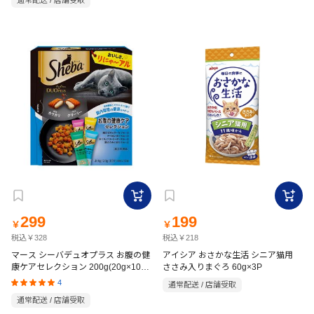
通常配送 / 店舗受取
299
199
￥
￥
税込￥328
税込￥218
マース シーバデュオプラス お腹の健
アイシア おさかな生活 シニア猫用
康ケアセレクション 200g(20g×10
ささみ入りまぐろ 60g×3P
袋)
4
通常配送 / 店舗受取
通常配送 / 店舗受取