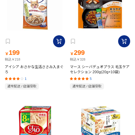
199
299
￥
￥
税込￥218
税込￥328
アイシア おさかな生活ささみ入まぐ
マース シーバデュオプラス 毛玉ケア
ろ
セレクション 200g(20g×10袋)
1
5
通常配送 / 店舗受取
通常配送 / 店舗受取