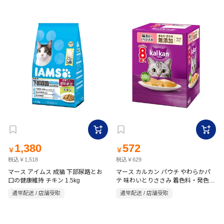
1,380
572
￥
￥
税込￥1,518
税込￥629
マース アイムス 成猫 下部尿路とお
マース カルカン パウチ やわらかパ
口の健康維持 チキン 1.5kg
テ 味わいとりささみ 着色料・発色剤
無添加 60g 8袋パック
通常配送 / 店舗受取
通常配送 / 店舗受取