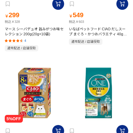
299
549
￥
￥
税込￥328
税込￥603
マース シーバデュオ 旨みがつお味セ
いなばペットフード CIAO だしスー
レクション 200g(20g×10袋)
プ まぐろ・かつおバラエティ 40g×8
袋
4
通常配送 / 店舗受取
通常配送 / 店舗受取