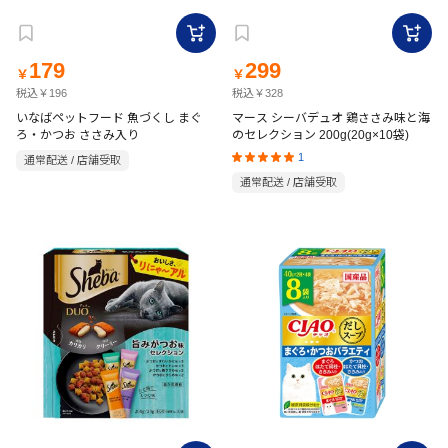
179
299
￥
￥
税込￥196
税込￥328
いなばペットフード 魚づくし まぐ
マース シーバデュオ 鶏ささみ味と海
ろ・かつお ささみ入り
のセレクション 200g(20g×10袋)
1
通常配送 / 店舗受取
通常配送 / 店舗受取