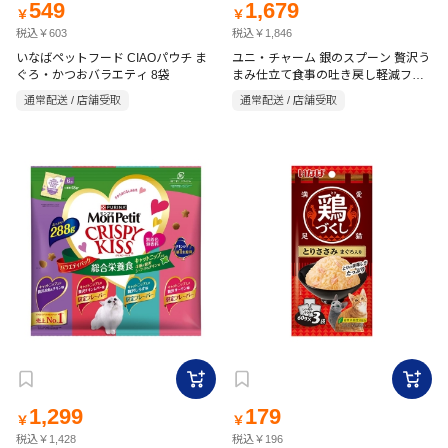
549
1,679
￥
￥
税込￥603
税込￥1,846
いなばペットフード CIAOパウチ ま
ユニ・チャーム 銀のスプーン 贅沢う
ぐろ・かつおバラエティ 8袋
まみ仕立て食事の吐き戻し軽減フー
ドまぐろ・かつお・煮干し・ささ
通常配送 / 店舗受取
通常配送 / 店舗受取
み・緑黄色野菜味 2.3kg
1,299
179
￥
￥
税込￥1,428
税込￥196