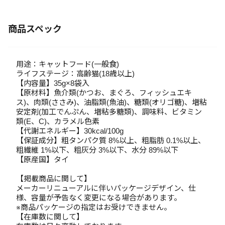
商品スペック
用途：キャットフード(一般食)
ライフステージ：高齢猫(18歳以上)
【内容量】35g×8袋入
【原材料】魚介類(かつお、まぐろ、フィッシュエキ
ス)、肉類(ささみ)、油脂類(魚油)、糖類(オリゴ糖)、増粘
安定剤(加工でんぷん、増粘多糖類)、調味料、ビタミン
類(E、C)、カラメル色素
【代謝エネルギー】30kcal/100g
【保証成分】粗タンパク質 8%以上、粗脂肪 0.1%以上、
粗繊維 1%以下、粗灰分 3%以下、水分 89%以下
【原産国】タイ
【掲載商品に関して】
メーカーリニューアルに伴いパッケージデザイン、仕
様、容量が予告なく変更になる場合があります。
※商品パッケージの指定はお受けできません。
【在庫数に関して】