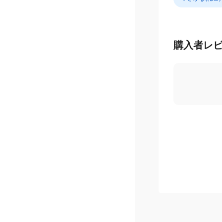
＃さかな(ねこ)
購入者レ