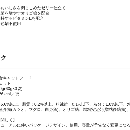
のおいしさを閉じこめたゼリー仕立て
玉菌を増やすオリゴ糖を配合
保持するビタミンEを配合
発色剤不使用
ック
食キャットフード
ェット
g(60g×3袋)
6kcal／袋
.6%以上、脂質：0.2%以上、粗繊維：0.1%以下、灰分：1.8%以下、水
魚介類(カツオ、マグロ、白身魚)、オリゴ糖、増粘安定剤(増粘多糖類)
に関して】