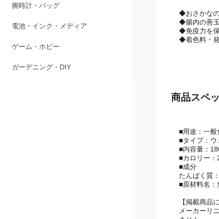
アパレル・シューズ
◆おさかな
◆腸内の善
腕時計・バッグ
◆免疫力を
◆着色料・
電池・インク・メディア
ゲーム・ホビー
ガーデニング・DIY
商品スペ
■用途：一般
■タイプ：ウ
■内容量：180
■カロリー：2
■成分
たんぱく質：6
■原材料名：
【掲載商品