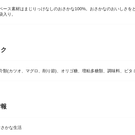
ベース素材はまじりっけなしのおさかな100%。おさかなのおいしさを
袋入り。
ック
介類(カツオ、マグロ、削り節)、オリゴ糖、増粘多糖類、調味料、ビタ
情報
おさかな生活