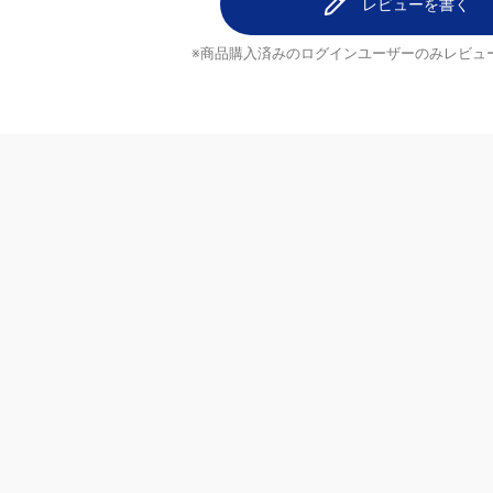
1
猫大好き
1
はなちゃん
0
食いつきがいい
0
0
おさかな生活
レビューを書く
ほうじ茶さ
入済みのログインユーザーのみ
にゃたちの好物
ビューを投稿できます