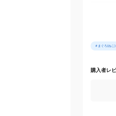
＃まぐろ(ねこ)
購入者レ
4.5
/ 5