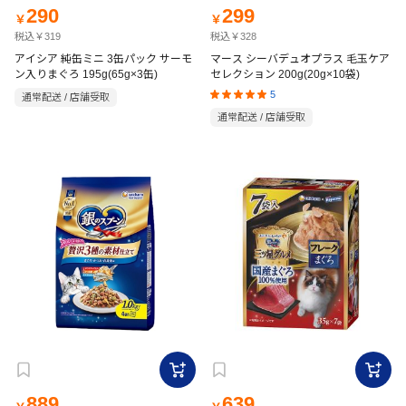
290
299
￥
￥
税込￥319
税込￥328
アイシア 純缶ミニ 3缶パック サーモ
マース シーバデュオプラス 毛玉ケア
ン入りまぐろ 195g(65g×3缶)
セレクション 200g(20g×10袋)
5
通常配送 / 店舗受取
通常配送 / 店舗受取
889
639