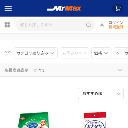
ログイン
新規登録
瓶詰
カテゴリ絞り込み
在庫ありのみ
価格
メー
取扱商品表示
すべて
おすすめ順