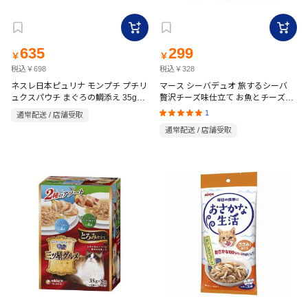
635
299
￥
￥
税込￥698
税込￥328
ネスレ日本ピュリナ モンプチ プチリ
マース シーバデュオ 旅するシーバ
ュクスパウチ まぐろの鯛添え 35g×8
贅沢チーズ味仕立て お魚とチーズの
袋入
味めぐり 200g(20g×10袋)
1
通常配送 / 店舗受取
通常配送 / 店舗受取