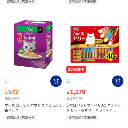
通常配送 / 店舗受取
通常配送 / 店舗受取
572
1,179
￥
￥
税込￥629
税込￥1,296
マース カルカン パウチ まぐろ 60g 8
いなばペットフード CIAO スティッ
袋パック
ク ちゅ～るゼリー バラエティ
15g×40P
通常配送 / 店舗受取
通常配送 / 店舗受取