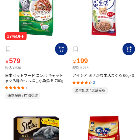
579
199
￥
￥
税込￥636
税込￥218
日本ペットフード コンボ キャット
アイシア おさかな生活まぐろ 60g×3
まぐろ味かつおぶし小魚添え 700g
2
4
通常配送 / 店舗受取
通常配送 / 店舗受取