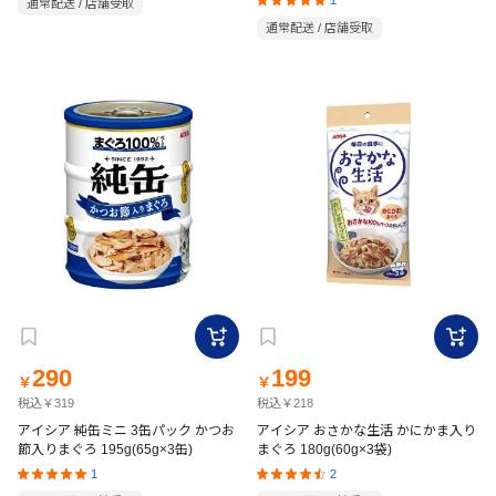
通常配送 / 店舗受取
通常配送 / 店舗受取
290
199
￥
￥
税込￥319
税込￥218
アイシア 純缶ミニ 3缶パック かつお
アイシア おさかな生活 かにかま入り
節入りまぐろ 195g(65g×3缶)
まぐろ 180g(60g×3袋)
1
2