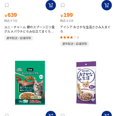
639
199
￥
￥
税込￥702
税込￥218
ユニ・チャーム 銀のスプーン三ツ星
アイシア おさかな生活ささみ入まぐ
グルメパウチとろみ仕立てまぐろに
ろ
しらす添え&まぐろ・かつおにかつお
1
通常配送 / 店舗受取
節添え35g×8袋
通常配送 / 店舗受取