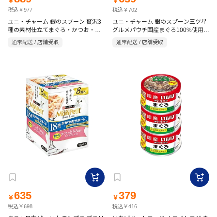
￥
￥
税込￥977
税込￥702
ユニ・チャーム 銀のスプーン 贅沢3
ユニ・チャーム 銀のスプーン三ツ星
種の素材仕立てまぐろ・かつお・白
グルメパウチ国産まぐろ100%使用フ
身魚味 1.0kg
レークまぐろ35g×7袋
通常配送 / 店舗受取
通常配送 / 店舗受取
635
379
￥
￥
税込￥698
税込￥416