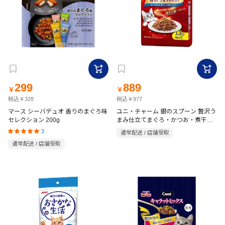
299
889
￥
￥
税込￥328
税込￥977
マース シーバデュオ 香りのまぐろ味
ユニ・チャーム 銀のスプーン 贅沢う
セレクション 200g
まみ仕立てまぐろ・かつお・煮干
し・白身魚・しらす味 1.3kg
3
通常配送 / 店舗受取
通常配送 / 店舗受取