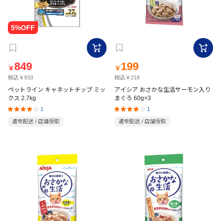
849
199
￥
￥
税込￥933
税込￥218
ペットライン キャネットチップ ミッ
アイシア おさかな生活サーモン入り
クス 2.7kg
まぐろ 60g×3
1
1
通常配送 / 店舗受取
通常配送 / 店舗受取