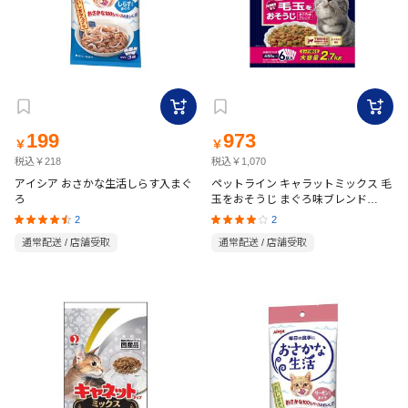
199
973
￥
￥
税込￥218
税込￥1,070
アイシア おさかな生活しらす入まぐ
ペットライン キャラットミックス 毛
ろ
玉をおそうじ まぐろ味ブレンド
2.7kg(450g×6袋) 国産
2
2
通常配送 / 店舗受取
通常配送 / 店舗受取