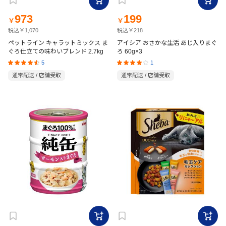
973
199
￥
￥
税込￥1,070
税込￥218
ペットライン キャラットミックス ま
アイシア おさかな生活 あじ入りまぐ
ぐろ仕立ての味わいブレンド 2.7kg
ろ 60g×3
5
1
通常配送 / 店舗受取
通常配送 / 店舗受取