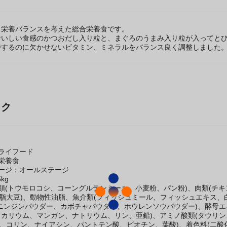
と栄養バランスを考えた総合栄養食です。
おいしい食感のかつおだし入り粒と、まぐろのうまみ入り粒が入ってとび
持するのに欠かせないビタミン、ミネラルをバランス良く調整しました
ック
ライフード
栄養食
ージ：オールステージ
kg
類(トウモロコシ、コーングルテンミール、小麦粉、パン粉)、肉類(チ
脱脂大豆)、動物性油脂、魚介類(フィッシュミール、フィッシュエキス
ニンジンパウダー、カボチャパウダー、ホウレンソウパウダー)、酵母エ
カリウム、マンガン、ナトリウム、リン、亜鉛)、アミノ酸類(タウリン、メチ
コリン、ナイアシン、パントテン酸、ビオチン、葉酸)、着色料(二酸化チタ