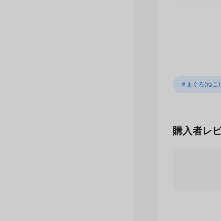
＃まぐろ(ねこ)
購入者レ
5.0
/ 5
星
5
つ