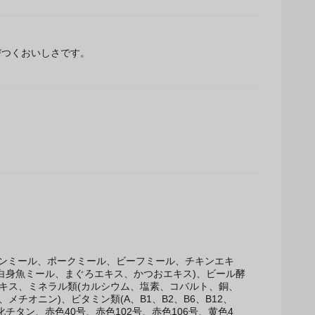
つくおいしさです。
。
キンミール、ポークミール、ビーフミール、チキンエキ
、白身魚ミール、まぐろエキス、かつおエキス)、ビール酵
キス、ミネラル類(カルシウム、塩素、コバルト、銅、
オニン)、ビタミン類(A、B1、B2、B6、B12、C、
ン、赤色40号、赤色102号、赤色106号、黄色4号、黄