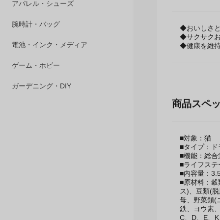
ペット用品
◆おいしさ
◆サクサク
アパレル・シューズ
◆健康を維
腕時計・バッグ
電池・インク・メディア
商品スペ
ゲーム・ホビー
ガーデニング・DIY
■対象：猫
■タイプ：ド
■機能：総合
■ライフステ
■内容量：3.5
■原材料：穀
ス)、豆類(
母、野菜類(
鉄、ヨウ素、
D、E、K、