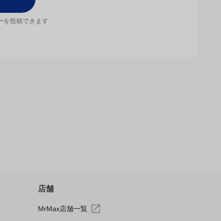
ん
ン笑
おいた方が良いです、届くまでに時間を要します笑
すべてのレビューを見る
店舗
MrMax店舗一覧