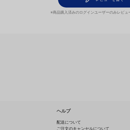
0
だい王子さ
0
大盛りバージョ
0
早めに注文して
0
レビューを書く
入済みのログインユーザーのみ
ビューを投稿できます
ヘルプ
配送について
ご注文のキャンセルについて