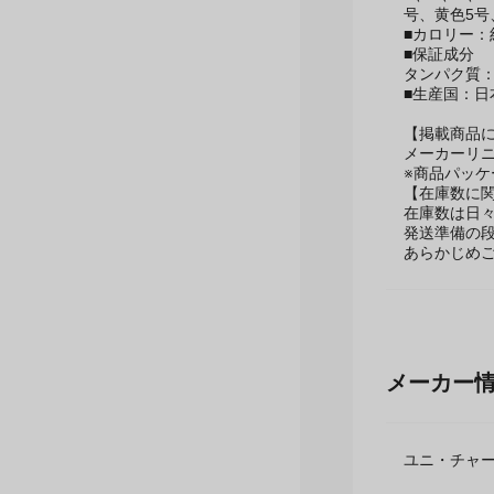
色5号、青色
■カロリー：約3
■保証成分
タンパク質：
■生産国：日
【掲載商品
メーカーリ
※商品パッ
【在庫数に
在庫数は日
発送準備の
あらかじめ
メーカー
ユニ・チャ