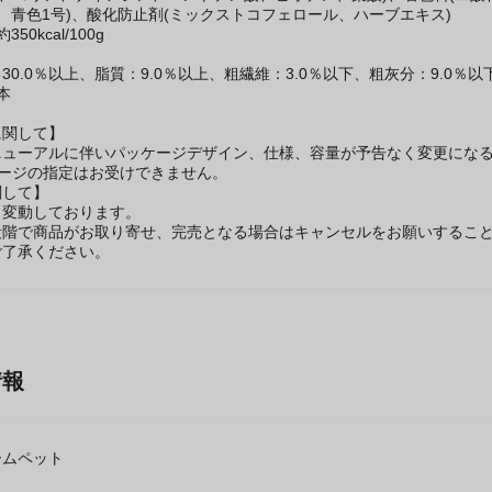
1号)、酸化防止剤(ミックストコフェロール、ハーブエキス)
50kcal/100g
30.0％以上、脂質：9.0％以上、粗繊維：3.0％以下、粗灰分：9.0％以
本
に関して】
ニューアルに伴いパッケージデザイン、仕様、容量が予告なく変更になる
ケージの指定はお受けできません。
関して】
々変動しております。
段階で商品がお取り寄せ、完売となる場合はキャンセルをお願いするこ
ご了承ください。
情報
ームペット