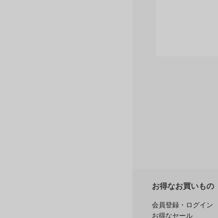
星
4
つ
星
3
つ
星
2
つ
星
1
つ
※商品購
レ
お得なお買いもの
会員登録・ログイン
お得なセール