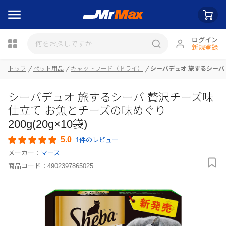
ログイン
新規登録
トップ
ペット用品
キャットフード（ドライ）
シーバデュオ 旅するシーバ 贅
瓶詰
シーバデュオ 旅するシーバ 贅沢チーズ味
仕立て お魚とチーズの味めぐり
200g(20g×10袋)
5.0
1件のレビュー
メーカー：
マース
商品コード：
4902397865025