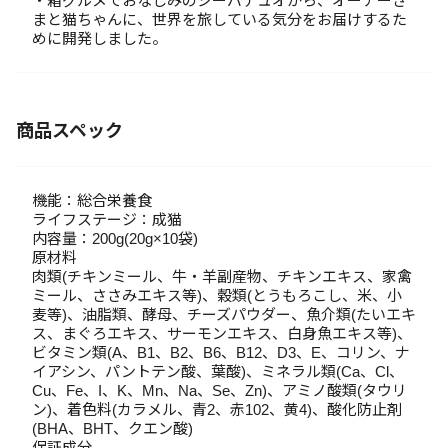
・箱グルメでおなじみのシーバデュオから、オーナーさ
まと猫ちゃんに、世界を旅している気分をお届けするた
めに開発しました。
商品スペック
機能：総合栄養食
ライフステージ：成猫
内容量：200g(20g×10袋)
原材料
肉類(チキンミール、牛・羊副産物、チキンエキス、家禽
ミール、ささみエキス等)、穀類(とうもろこし、米、小
麦等)、油脂類、酵母、チーズパウダー、魚介類(たいエキ
ス、まぐろエキス、サーモンエキス、白身魚エキス等)、
ビタミン類(A、B1、B2、B6、B12、D3、E、コリン、ナ
イアシン、パントテン酸、葉酸)、ミネラル類(Ca、Cl、
Cu、Fe、I、K、Mn、Na、Se、Zn)、アミノ酸類(タウリ
ン)、着色料(カラメル、青2、赤102、黄4)、酸化防止剤
(BHA、BHT、クエン酸)
保証成分