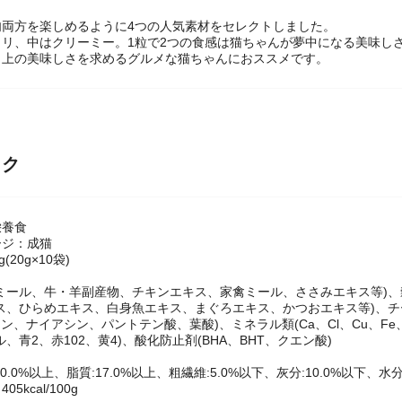
肉両方を楽しめるように4つの人気素材をセレクトしました。
カリ、中はクリーミー。1粒で2つの食感は猫ちゃんが夢中になる美味し
ク上の美味しさを求めるグルメな猫ちゃんにおススメです。
ック
栄養食
ージ：成猫
(20g×10袋)
ミール、牛・羊副産物、チキンエキス、家禽ミール、ささみエキス等)、
ス、ひらめエキス、白身魚エキス、まぐろエキス、かつおエキス等)、チーズ
リン、ナイアシン、パントテン酸、葉酸)、ミネラル類(Ca、Cl、Cu、Fe、
、青2、赤102、黄4)、酸化防止剤(BHA、BHT、クエン酸)
0.0%以上、脂質:17.0%以上、粗繊維:5.0%以下、灰分:10.0%以下、水分:
5kcal/100g