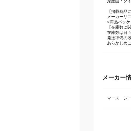
原産国：タ
【掲載商品
メーカーリ
※商品パッ
【在庫数に
在庫数は日
発送準備の
あらかじめ
メーカー
マース シ