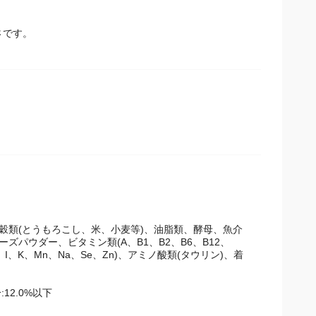
さです。
穀類(とうもろこし、米、小麦等)、油脂類、酵母、魚介
パウダー、ビタミン類(A、B1、B2、B6、B12、
I、K、Mn、Na、Se、Zn)、アミノ酸類(タウリン)、着
12.0%以下