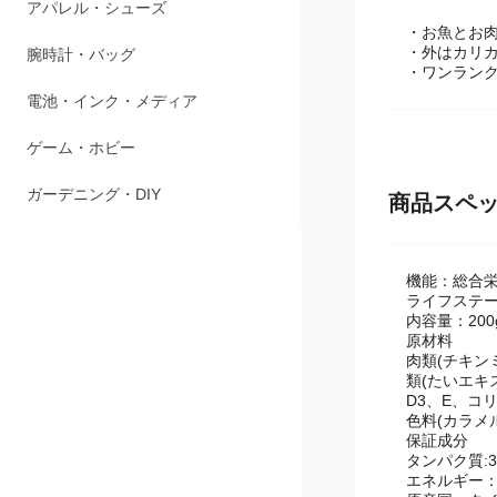
アパレル・シューズ
・お魚とお
・外はカリ
腕時計・バッグ
・ワンラン
電池・インク・メディア
ゲーム・ホビー
ガーデニング・DIY
商品スペ
機能：総合
ライフステ
内容量：200g
原材料
肉類(チキン
類(たいエキ
D3、E、コ
色料(カラメル
保証成分
タンパク質:3
エネルギー：40