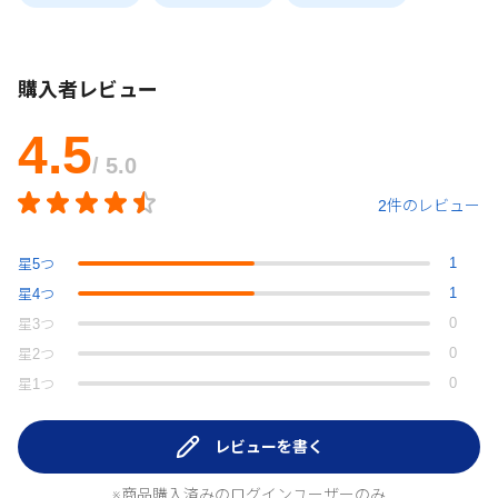
購入者レビュー
4.5
/ 5.0
2件のレビュー
1
星
5
つ
1
星
4
つ
0
星
3
つ
0
星
2
つ
0
星
1
つ
レビューを書く
※商品購入済みのログインユーザーのみ