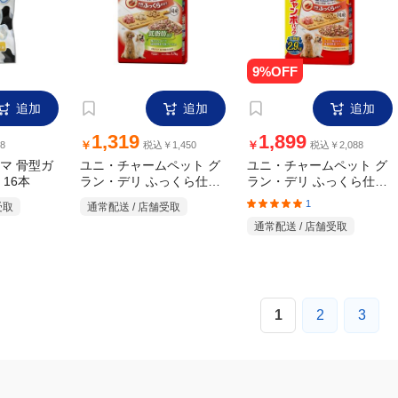
追加
追加
追加
1,319
1,899
￥
￥
8
税込￥1,450
税込￥2,088
マ 骨型ガ
ユニ・チャームペット グ
ユニ・チャームペット グ
ラン・デリ ふっくら仕立
ラン・デリ ふっくら仕立
16本
て 低脂肪 鶏ささみ・ビー
て ビーフ・鶏ささみ・緑
1
通常配送 / 店舗受取
受取
フ・緑黄色野菜・小魚・
黄色野菜・チーズ・角切
通常配送 / 店舗受取
チーズ・角切りビーフ粒
りビーフ粒入り ジャンボ
入り 1.7kg
パック 2.9kg
1
2
3