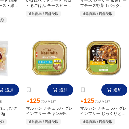
ード 国産
いなばペットフード ちゅ
マース シーザー 厳選ビー
～るごはん チーズビーフ
チーズ・緑黄
フチーズ野菜 1パック
（70g×4袋）
バラエティ 14g×40P
 70g×4
通常配送 / 店舗受取
通常配送 / 店舗受取
受取
追加
追加
追加
125
125
￥
￥
5
税込￥137
税込￥137
ごほうびク
マルカン ナチュラハ グレ
マルカン ナチュラハ グレ
インフリー チキン&チー
インフリー じっくりとろ
0g
ズ入り 100g
とろビーフ&チーズ 100g
通常配送 / 店舗受取
通常配送 / 店舗受取
受取