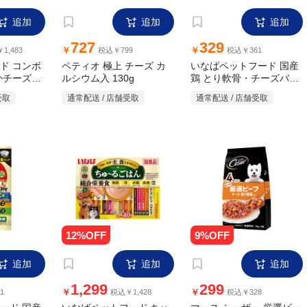
追加
追加
追加
727
329
￥
￥
1,483
税込￥799
税込￥361
ド コンボ
ペティオ 極上 チーズ カ
いなばペットフード 国産
かチーズ入
ルシウム入 130g
鶏 とり軟骨・チーズバラ
g×4袋入)
エティ 70g×4個パック
受取
通常配送 / 店舗受取
通常配送 / 店舗受取
追加
追加
追加
1,299
299
￥
￥
1
税込￥1,428
税込￥328