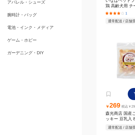
いなばペットフ
ペット用品
鶏 高齢犬用 
色野菜バラエティ
1
アパレル・シューズ
個
通常配送 / 店舗
腕時計・バッグ
電池・インク・メディア
ゲーム・ホビー
ガーデニング・DIY
269
￥
税込￥29
森光商店 国産
ッキー 豆乳入 8
通常配送 / 店舗