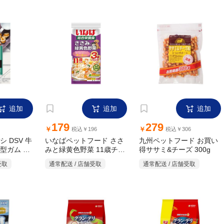
追加
追加
追加
179
279
￥
￥
税込￥196
税込￥306
 DSV 牛
いなばペットフード ささ
九州ペットフード お買い
みと緑黄色野菜 11歳チー
型ガム 5
得ササミ&チーズ 300g
ズ 60g×3P
通常配送 / 店舗受取
通常配送 / 店舗受取
受取