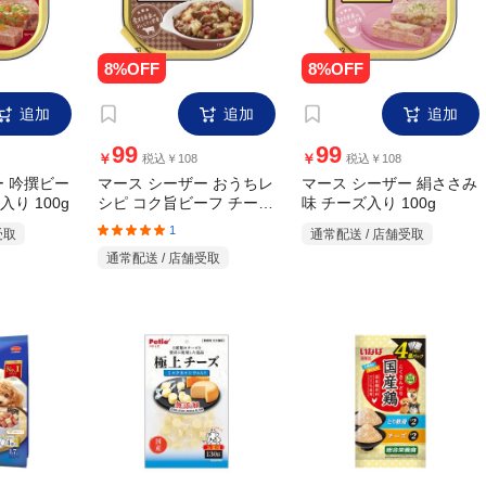
追加
追加
追加
99
99
￥
￥
税込￥108
税込￥108
ー 吟撰ビー
マース シーザー おうちレ
マース シーザー 絹ささみ
り 100g
シピ コク旨ビーフ チーズ
味 チーズ入り 100g
&野菜入り 100g
1
受取
通常配送 / 店舗受取
通常配送 / 店舗受取