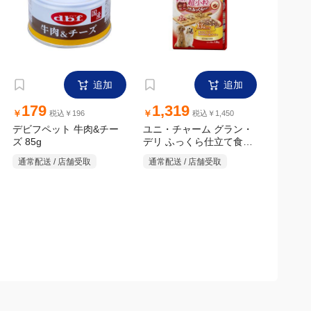
追加
追加
179
1,319
￥
￥
税込￥196
税込￥1,450
デビフペット 牛肉&チー
ユニ・チャーム グラン・
デリ ふっくら仕立て食べ
ズ 85g
やすい超小粒 13歳以上用
通常配送 / 店舗受取
通常配送 / 店舗受取
1.6kg