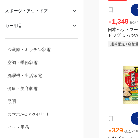
文具・オフィス
1,349
スポーツ・アウトドア
￥
税込￥
日本ペットフー
ドッグ まろや
カー用品
り 1.7kg(425
通常配送 / 店舗
冷蔵庫・キッチン家電
空調・季節家電
洗濯機・生活家電
健康・美容家電
照明
329
スマホ/PCアクセサリ
￥
税込￥36