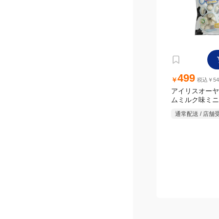
499
￥
税込￥54
アイリスオーヤ
ムミルク味ミニ 
通常配送 / 店舗