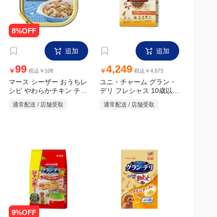
追加
追加
99
4,249
￥
￥
税込￥108
税込￥4,673
マース シーザー おうちレ
ユニ・チャーム グラン・
シピ やわらかチキン チー
デリ フレシャス 10歳以上
ズ&野菜入り 100g
用 チキン&ビーフ入り
通常配送 / 店舗受取
通常配送 / 店舗受取
3kg