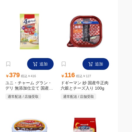
チーズ入り80g×4
追加
追加
379
116
￥
￥
税込￥416
税込￥127
ユニ・チャーム グラン・
ドギーマン 紗 国産牛正肉
デリ 無添加仕立て 国産パ
六穀とチーズ入り 100g
ウチ 高齢犬用 緑黄色野菜
通常配送 / 店舗受取
通常配送 / 店舗受取
入り×ナチュラルチーズ入
り 70g×4個