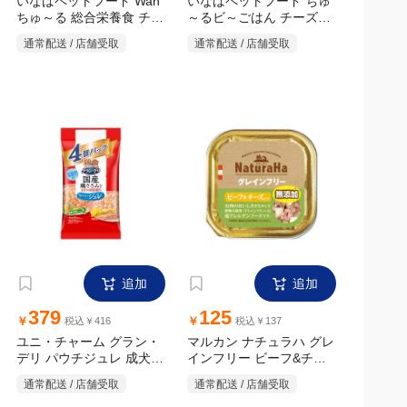
いなばペットフード Wan
いなばペットフード ちゅ
ちゅ～る 総合栄養食 チー
～るビ～ごはん チーズ・
野菜バラエティ 10g×18本
ズ・野菜バラエティ 14g
通常配送 / 店舗受取
通常配送 / 店舗受取
追加
追加
379
125
￥
￥
税込￥416
税込￥137
ユニ・チャーム グラン・
マルカン ナチュラハ グレ
デリ パウチジュレ 成犬
インフリー ビーフ&チー
ズ入り 100g
バラエティ緑黄色野菜・
通常配送 / 店舗受取
通常配送 / 店舗受取