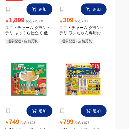
追加
追加
1,899
309
￥
￥
税込￥2,088
税込￥339
ユニ・チャーム グラン・
ユニ・チャーム グラン・
デリ ふっくら仕立て 低脂
デリ ワンちゃん専用おっ
肪 鶏ささみ・ビーフ・緑
とっとチキン&チーズ味
通常配送 / 店舗受取
通常配送 / 店舗受取
50g
黄色野菜・小魚・チー
ズ・角切りビーフ ジャン
ボパック 2.9kg
追加
追加
749
799
￥
￥
税込￥823
税込￥878