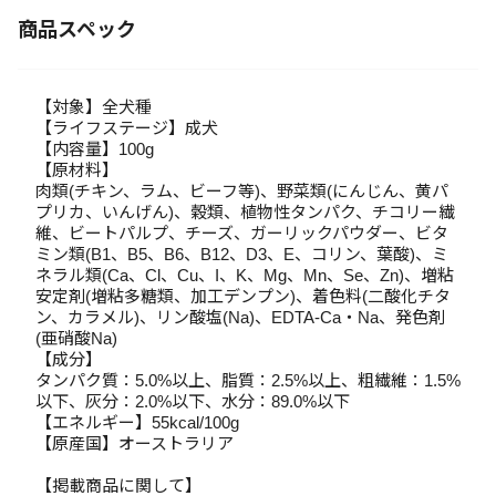
商品スペック
【対象】全犬種
【ライフステージ】成犬
【内容量】100g
【原材料】
肉類(チキン、ラム、ビーフ等)、野菜類(にんじん、黄パ
プリカ、いんげん)、穀類、植物性タンパク、チコリー繊
維、ビートパルプ、チーズ、ガーリックパウダー、ビタ
ミン類(B1、B5、B6、B12、D3、E、コリン、葉酸)、ミ
ネラル類(Ca、Cl、Cu、I、K、Mg、Mn、Se、Zn)、増粘
安定剤(増粘多糖類、加工デンプン)、着色料(二酸化チタ
ン、カラメル)、リン酸塩(Na)、EDTA-Ca・Na、発色剤
(亜硝酸Na)
【成分】
タンパク質：5.0%以上、脂質：2.5%以上、粗繊維：1.5%
以下、灰分：2.0%以下、水分：89.0%以下
【エネルギー】55kcal/100g
【原産国】オーストラリア
【掲載商品に関して】