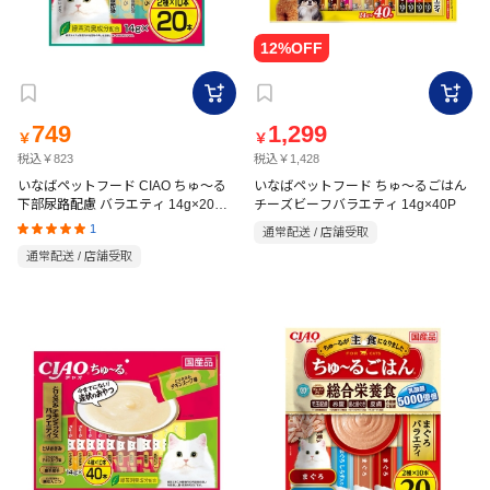
749
1,299
￥
￥
税込￥823
税込￥1,428
いなばペットフード CIAO ちゅ～る
いなばペットフード ちゅ～るごはん
下部尿路配慮 バラエティ 14g×20本
チーズビーフバラエティ 14g×40P
入
1
通常配送 / 店舗受取
通常配送 / 店舗受取