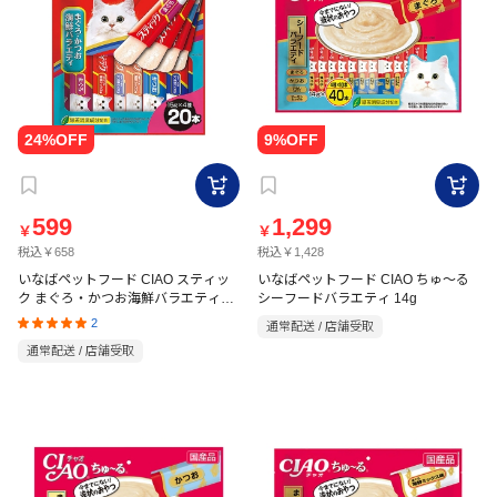
599
1,299
￥
￥
税込￥658
税込￥1,428
いなばペットフード CIAO スティッ
いなばペットフード CIAO ちゅ～る
ク まぐろ・かつお海鮮バラエティ
シーフードバラエティ 14g
15g×20本
2
通常配送 / 店舗受取
通常配送 / 店舗受取