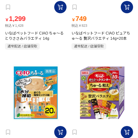
1,299
749
￥
￥
税込￥1,428
税込￥823
いなばペットフード CIAO ちゅ～る
いなばペットフード CIAO ピュアち
とりささみバラエティ 14g
ゅ～る 贅沢バラエティ 14g×20本
通常配送 / 店舗受取
通常配送 / 店舗受取