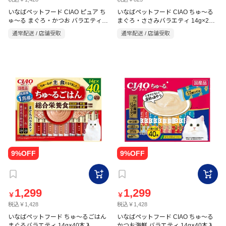
いなばペットフード CIAO ピュア ち
いなばペットフード CIAO ちゅ～る
ゅ～る まぐろ・かつお バラエティ
まぐろ・ささみバラエティ 14g×20
14g×40P
本
通常配送 / 店舗受取
通常配送 / 店舗受取
1,299
1,299
￥
￥
税込￥1,428
税込￥1,428
いなばペットフード ちゅ～るごはん
いなばペットフード CIAO ちゅ～る
まぐろバラエティ 14g×40本入
かつお海鮮 バラエティ 14g×40本入