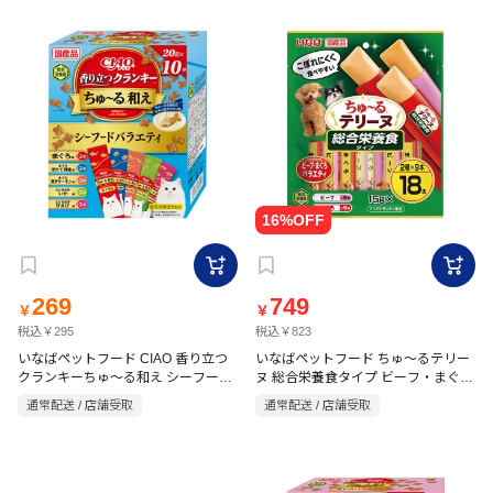
269
749
￥
￥
税込￥295
税込￥823
いなばペットフード CIAO 香り立つ
いなばペットフード ちゅ～るテリー
クランキーちゅ～る和え シーフード
ヌ 総合栄養食タイプ ビーフ・まぐろ
バラエティ 20g×10袋
バラエティ 15g×18P
通常配送 / 店舗受取
通常配送 / 店舗受取