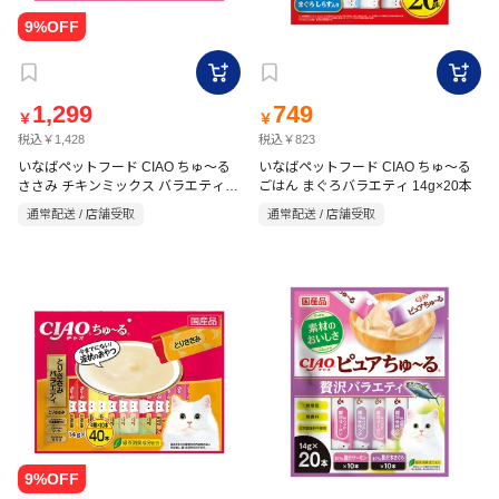
1,299
749
￥
￥
税込￥1,428
税込￥823
いなばペットフード CIAO ちゅ～る
いなばペットフード CIAO ちゅ～る
ささみ チキンミックス バラエティ
ごはん まぐろバラエティ 14g×20本
14g×40P
通常配送 / 店舗受取
通常配送 / 店舗受取