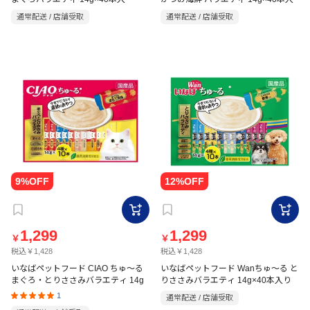
通常配送 / 店舗受取
通常配送 / 店舗受取
1,299
1,299
￥
￥
税込￥1,428
税込￥1,428
いなばペットフード CIAO ちゅ～る
いなばペットフード Wanちゅ～る と
まぐろ・とりささみバラエティ 14g
りささみバラエティ 14g×40本入り
1
通常配送 / 店舗受取