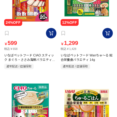
599
1,299
￥
￥
税込￥658
税込￥1,428
いなばペットフード CIAO スティッ
いなばペットフード Wanちゅ～る 総
ク まぐろ・ささみ海鮮バラエティ
合栄養食バラエティ 14g
15g×20本
通常配送 / 店舗受取
通常配送 / 店舗受取