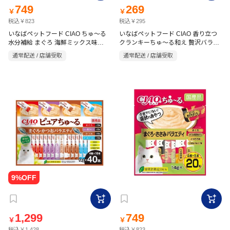
749
269
￥
￥
税込￥823
税込￥295
いなばペットフード CIAO ちゅ～る
いなばペットフード CIAO 香り立つ
水分補給 まぐろ 海鮮ミックス味
クランキーちゅ～る和え 贅沢バラエ
14g×20本
ティ 20g×10袋
通常配送 / 店舗受取
通常配送 / 店舗受取
1,299
749
￥
￥
税込￥1,428
税込￥823