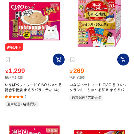
1,299
269
￥
￥
税込￥1,428
税込￥295
いなばペットフード CIAO ちゅ～る
いなばペットフード CIAO 香り立つ
総合栄養食 まぐろバラエティ 14g
クランキーちゅ～る和え まぐろバラ
エティ 20g×10袋
2
通常配送 / 店舗受取
通常配送 / 店舗受取