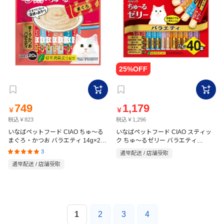
749
1,179
￥
￥
税込￥823
税込￥1,296
いなばペットフード CIAO ちゅ～る
いなばペットフード CIAO スティッ
まぐろ・かつお バラエティ 14g×20
ク ちゅ～るゼリー バラエティ
15g×40P
本入
3
通常配送 / 店舗受取
通常配送 / 店舗受取
1
2
3
4