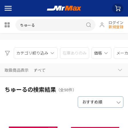
ログイン
新規登録
瓶詰
カテゴリ絞り込み
在庫ありのみ
価格
メー
取扱商品表示
すべて
ちゅーるの検索結果
（全98件）
おすすめ順