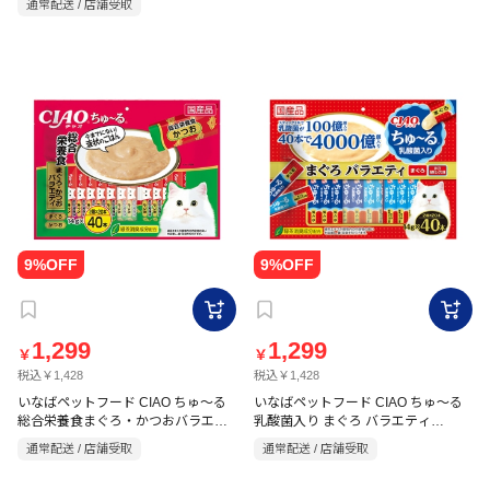
通常配送 / 店舗受取
1,299
1,299
￥
￥
税込￥1,428
税込￥1,428
いなばペットフード CIAO ちゅ～る
いなばペットフード CIAO ちゅ～る
総合栄養食まぐろ・かつおバラエテ
乳酸菌入り まぐろ バラエティ
ィ 14g
14g×40本入
通常配送 / 店舗受取
通常配送 / 店舗受取