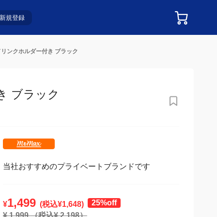
新規登録
ドリンクホルダー付き ブラック
き ブラック
当社おすすめのプライベートブランドです
1,499
25%off
¥
(税込¥
1,648
)
¥
1,999
（税込¥
2,198
）