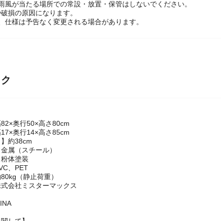
や雨風が当たる場所での常設・放置・保管はしないでください。
や破損の原因になります。
め、仕様は予告なく変更される場合があります。
ック
2×奥行50×高さ80cm
7×奥行14×高さ85cm
】約38cm
】金属（スチール）
】粉体塗装
C、PET
80kg（静止荷重）
株式会社ミスターマックス
INA