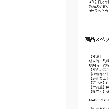
●直射日光
製品の劣化
●改良のた
商品スペ
【寸法】
組立時：約幅8
収納時：約幅1
【座面の高さ
【構造部分
【表面加工
【張り材】PV
【耐荷重】約
【販売元】
MADE IN CH