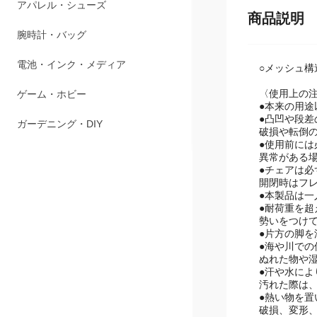
アパレル・シューズ
商品説明
腕時計・バッグ
電池・インク・メディア
○メッシュ
〈使用上の
ゲーム・ホビー
●本来の用
●凸凹や段
ガーデニング・DIY
破損や転倒
●使用前に
異常がある
●チェアは
開閉時はフ
●本製品は
●耐荷重を
勢いをつけ
●片方の脚
●海や川で
ぬれた物や
●汗や水に
汚れた際は
●熱い物を
破損、変形