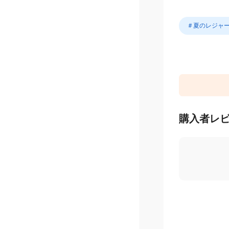
＃夏のレジャ
購入者レ