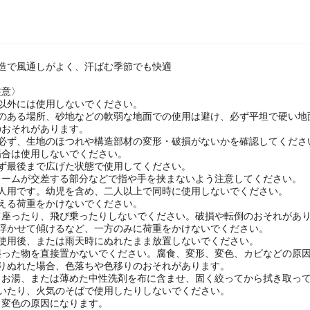
構造で風通しがよく、汗ばむ季節でも快適
注意〉
途以外には使用しないでください。
差のある場所、砂地などの軟弱な地面での使用は避け、必ず平坦で硬い地
のおそれがあります。
は必ず、生地のほつれや構造部材の変形・破損がないかを確認してくださ
場合は使用しないでください。
必ず最後まで広げた状態で使用してください。
レームが交差する部分などで指や手を挟まないよう注意してください。
一人用です。幼児を含め、二人以上で同時に使用しないでください。
超える荷重をかけないでください。
て座ったり、飛び乗ったりしないでください。破損や転倒のおそれがあ
を浮かせて傾けるなど、一方のみに荷重をかけないでください。
の使用後、または雨天時にぬれたまま放置しないでください。
湿った物を直接置かないでください。腐食、変形、変色、カビなどの原
よりぬれた場合、色落ちや色移りのおそれがあります。
、お湯、または薄めた中性洗剤を布に含ませ、固く絞ってから拭き取っ
置いたり、火気のそばで使用したりしないでください。
、変色の原因になります。